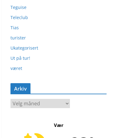
Teguise
Teleclub
Tias
turister
Ukategorisert
Ut på tur!
været
Arkiv
A
r
k
Vær
i
v