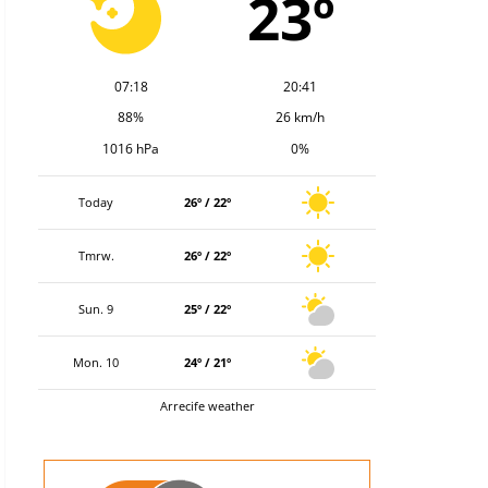
23º
07:18
20:41
88%
26 km/h
1016 hPa
0%
Today
26º / 22º
Tmrw.
26º / 22º
Sun. 9
25º / 22º
Mon. 10
24º / 21º
Arrecife weather