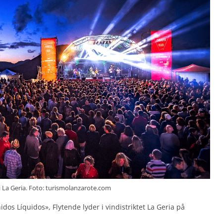
l i La Geria. Foto: turismolanzarote.com
os Líquidos», Flytende lyder i vindistriktet La Geria på