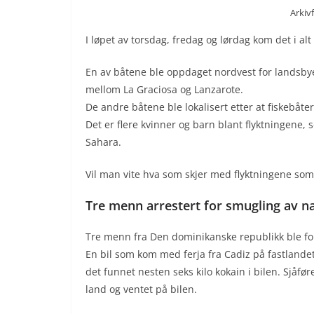
Arkiv
I løpet av torsdag, fredag og lørdag kom det i alt 
En av båtene ble oppdaget nordvest for landsby
mellom La Graciosa og Lanzarote.
De andre båtene ble lokalisert etter at fiskebåt
Det er flere kvinner og barn blant flyktningene, 
Sahara.
Vil man vite hva som skjer med flyktningene so
Tre menn arrestert for smugling av n
Tre menn fra Den dominikanske republikk ble forr
En bil som kom med ferja fra Cadiz på fastlandet t
det funnet nesten seks kilo kokain i bilen. Sjåf
land og ventet på bilen.