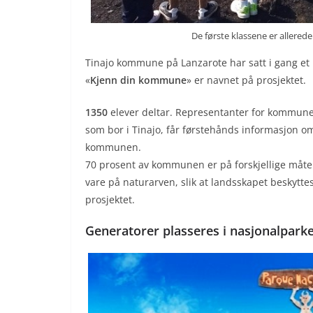
De første klassene er allered
Tinajo kommune på Lanzarote har satt i gang et 
«
Kjenn din kommune
» er navnet på prosjektet.
1350
elever deltar. Representanter for kommunen
som bor i Tinajo, får førstehånds informasjon om 
kommunen.
70 prosent av kommunen er på forskjellige måter
vare på naturarven, slik at landsskapet beskyttes.
prosjektet.
Generatorer plasseres i nasjonalpark