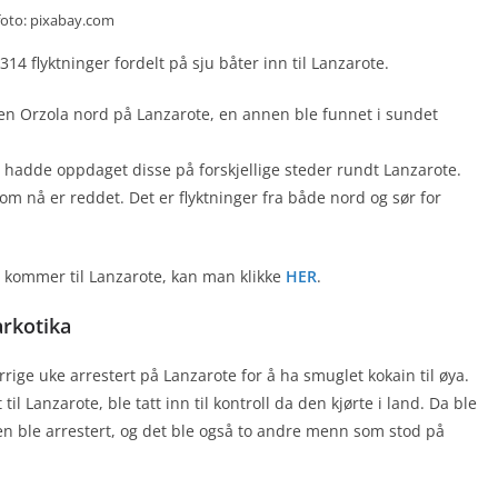
foto: pixabay.com
314 flyktninger fordelt på sju båter inn til Lanzarote.
en Orzola nord på Lanzarote, en annen ble funnet i sundet
er hadde oppdaget disse på forskjellige steder rundt Lanzarote.
som nå er reddet. Det er flyktninger fra både nord og sør for
m kommer til Lanzarote, kan man klikke
HER
.
arkotika
ige uke arrestert på Lanzarote for å ha smuglet kokain til øya.
il Lanzarote, ble tatt inn til kontroll da den kjørte i land. Da ble
øren ble arrestert, og det ble også to andre menn som stod på