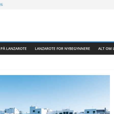
26
26
26
6
R PÅ LANZAROTE
LANZAROTE FOR NYBEGYNNERE
ALT OM 