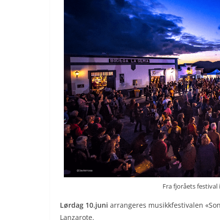
Fra fjoråets festiva
Lørdag 10.juni
arrangeres musikkfestivalen «Sonid
Lanzarote.