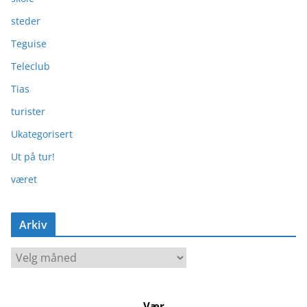
steder
Teguise
Teleclub
Tias
turister
Ukategorisert
Ut på tur!
været
Arkiv
A
r
k
Vær
i