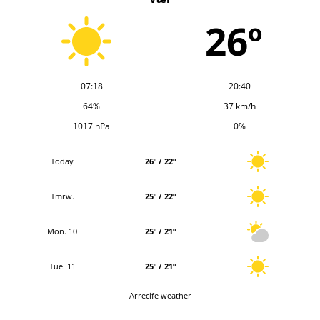
v
26º
07:18
20:40
64%
37 km/h
1017 hPa
0%
Today
26º / 22º
Tmrw.
25º / 22º
Mon. 10
25º / 21º
Tue. 11
25º / 21º
Arrecife weather