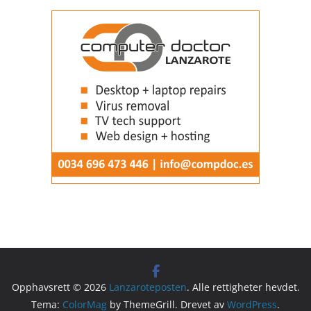
Opphavsrett © 2026
Lanzaroteposten
. Alle rettigheter hevdet.
Tema:
ColorMag
by ThemeGrill. Drevet av
WordPress
.