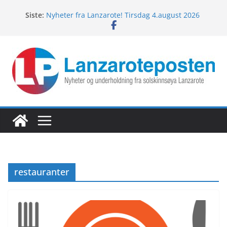
Hopp
Siste:
Nyheter fra Lanzarote! Tirsdag 4.august 2026
til
Lanzarotes enestående fugleliv
innholdet
Fredagspils fra Lanzarote! 7.august 2026
Nyheter fra Lanzarote! Torsdag 6.august 2026
Nyheter fra Lanzarote! Onsdag 5.august 2026
restauranter