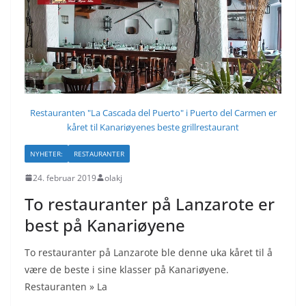
Restauranten "La Cascada del Puerto" i Puerto del Carmen er
kåret til Kanariøyenes beste grillrestaurant
NYHETER:
RESTAURANTER
24. februar 2019
olakj
To restauranter på Lanzarote er
best på Kanariøyene
To restauranter på Lanzarote ble denne uka kåret til å
være de beste i sine klasser på Kanariøyene.
Restauranten » La