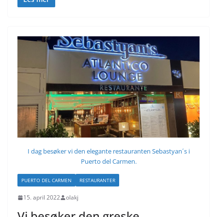
I dag besøker vi den elegante restauranten Sebastyan´s i
Puerto del Carmen.
PUERTO DEL CARMEN
RESTAURANTER
15. april 2022
olakj
Vi besøker den greske