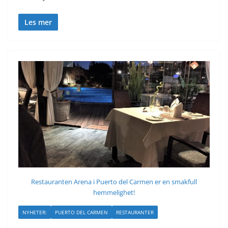
Les mer
Restauranten Arena i Puerto del Carmen er en smakfull
hemmelighet!
NYHETER:
PUERTO DEL CARMEN
RESTAURANTER