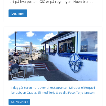
lurt på hva posten IGIC er på regningen. Noen tror at
Les mer
I dag går turen nordover til restauranten Mirador el Roque i
landsbyen Orzola. Bli med Terje & co dit! Foto: Terje Jansson
RESTAURANTER