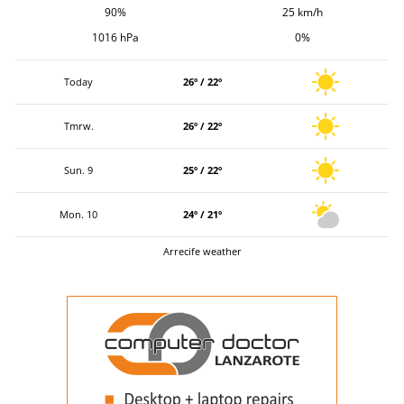
90%
25 km/h
1016 hPa
0%
Today
26º / 22º
Tmrw.
26º / 22º
Sun. 9
25º / 22º
Mon. 10
24º / 21º
Arrecife weather