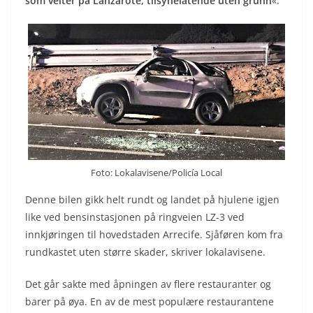
som velter på Lanzarote, tilsynelatende uten grunn
«.
Foto: Lokalavisene/Policía Local
Denne bilen gikk helt rundt og landet på hjulene igjen
like ved bensinstasjonen på ringveien LZ-3 ved
innkjøringen til hovedstaden Arrecife. Sjåføren kom fra
rundkastet uten større skader, skriver lokalavisene.
Det går sakte med åpningen av flere restauranter og
barer på øya. En av de mest populære restaurantene