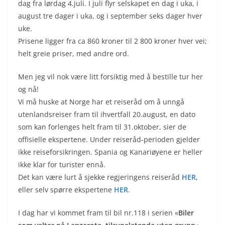
dag fra lørdag 4.juli. I juli flyr selskapet en dag i uka, i
august tre dager i uka, og i september seks dager hver
uke.
Prisene ligger fra ca 860 kroner til 2 800 kroner hver vei;
helt greie priser, med andre ord.
Men jeg vil nok være litt forsiktig med å bestille tur her
og nå!
Vi må huske at Norge har et reiseråd om å unngå
utenlandsreiser fram til ihvertfall 20.august, en dato
som kan forlenges helt fram til 31.oktober, sier de
offisielle ekspertene. Under reiseråd-perioden gjelder
ikke reiseforsikringen. Spania og Kanariøyene er heller
ikke klar for turister ennå.
Det kan være lurt å sjekke regjeringens reiseråd
HER
,
eller selv spørre ekspertene
HER
.
I dag har vi kommet fram til bil nr.118 i serien «
Biler