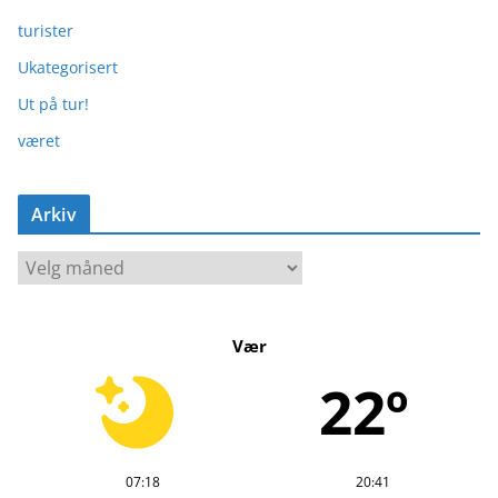
turister
Ukategorisert
Ut på tur!
været
Arkiv
A
r
k
Vær
i
v
22º
07:18
20:41