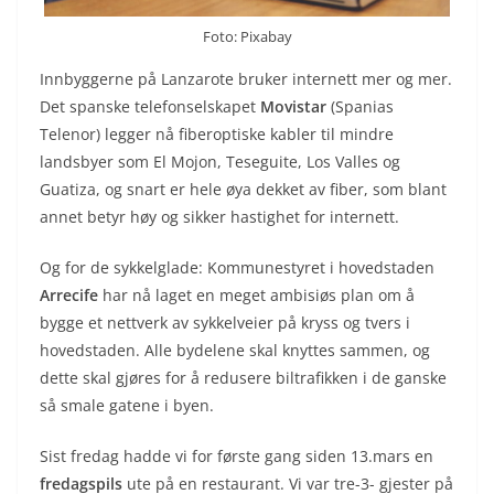
Foto: Pixabay
Innbyggerne på Lanzarote bruker internett mer og mer.
Det spanske telefonselskapet
Movistar
(Spanias
Telenor) legger nå fiberoptiske kabler til mindre
landsbyer som El Mojon, Teseguite, Los Valles og
Guatiza, og snart er hele øya dekket av fiber, som blant
annet betyr høy og sikker hastighet for internett.
Og for de sykkelglade: Kommunestyret i hovedstaden
Arrecife
har nå laget en meget ambisiøs plan om å
bygge et nettverk av sykkelveier på kryss og tvers i
hovedstaden. Alle bydelene skal knyttes sammen, og
dette skal gjøres for å redusere biltrafikken i de ganske
så smale gatene i byen.
Sist fredag hadde vi for første gang siden 13.mars en
fredagspils
ute på en restaurant. Vi var tre-3- gjester på