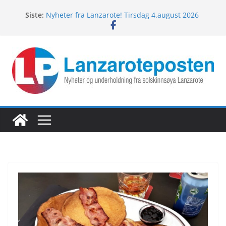
Hopp
Siste:
Nyheter fra Lanzarote! Tirsdag 4.august 2026
til
Lanzarotes enestående fugleliv
innholdet
Fredagspils fra Lanzarote! 7.august 2026
Nyheter fra Lanzarote! Torsdag 6.august 2026
Nyheter fra Lanzarote! Onsdag 5.august 2026