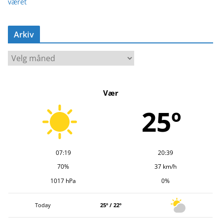
været
Arkiv
A
r
k
Vær
i
v
25º
07:19
20:39
70%
37 km/h
1017 hPa
0%
Today
25º / 22º