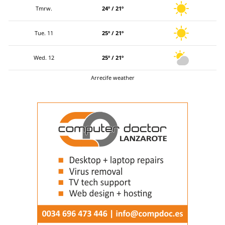
Tmrw.
24º / 21º
Tue. 11
25º / 21º
Wed. 12
25º / 21º
Arrecife weather