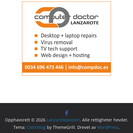
Opphavsrett © 2026
Lanzaroteposten
. Alle rettigheter hevdet.
Tema:
ColorMag
by ThemeGrill. Drevet av
WordPress
.