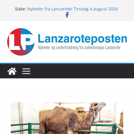
Hopp
Siste:
Nyheter fra Lanzarote! Tirsdag 4.august 2026
til
Lanzarotes enestående fugleliv
innholdet
Fredagspils fra Lanzarote! 7.august 2026
Nyheter fra Lanzarote! Torsdag 6.august 2026
Nyheter fra Lanzarote! Onsdag 5.august 2026