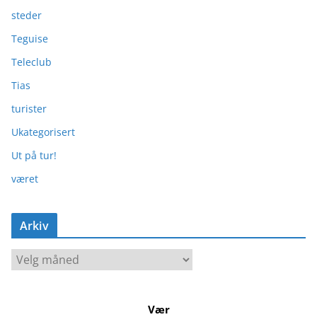
steder
Teguise
Teleclub
Tias
turister
Ukategorisert
Ut på tur!
været
Arkiv
A
r
k
Vær
i