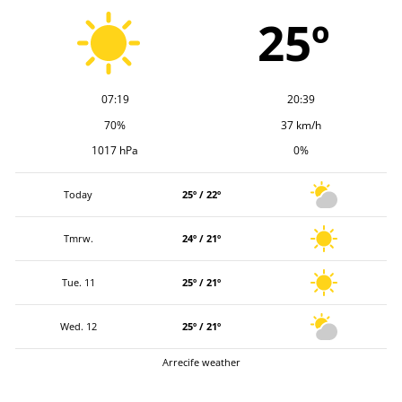
v
25º
07:19
20:39
70%
37 km/h
1017 hPa
0%
Today
25º / 22º
Tmrw.
24º / 21º
Tue. 11
25º / 21º
Wed. 12
25º / 21º
Arrecife weather