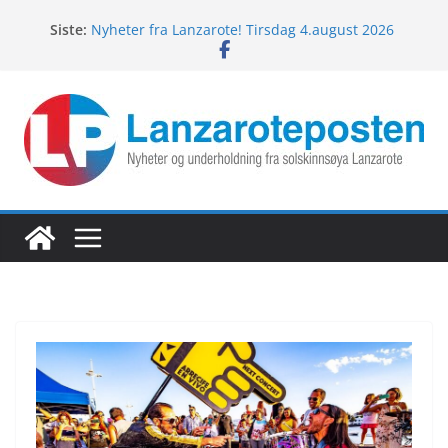
Hopp
Siste:
Nyheter fra Lanzarote! Tirsdag 4.august 2026
til
Lanzarotes enestående fugleliv
innholdet
Fredagspils fra Lanzarote! 7.august 2026
Nyheter fra Lanzarote! Torsdag 6.august 2026
Nyheter fra Lanzarote! Onsdag 5.august 2026