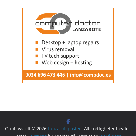
Opphavsrett © 2026
Lanzaroteposten
. Alle rettigheter hevdet.