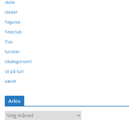
skole
steder
Teguise
Teleclub
Tias
turister
Ukategorisert
Ut på tur!
været
Arkiv
A
r
k