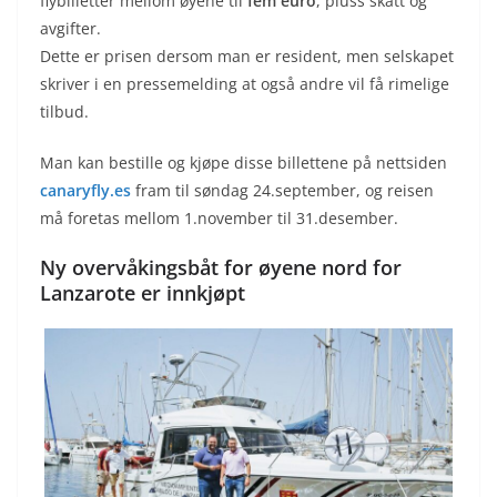
flybilletter mellom øyene til
fem euro
, pluss skatt og
avgifter.
Dette er prisen dersom man er resident, men selskapet
skriver i en pressemelding at også andre vil få rimelige
tilbud.
Man kan bestille og kjøpe disse billettene på nettsiden
canaryfly.es
fram til søndag 24.september, og reisen
må foretas mellom 1.november til 31.desember.
Ny overvåkingsbåt for øyene nord for
Lanzarote er innkjøpt