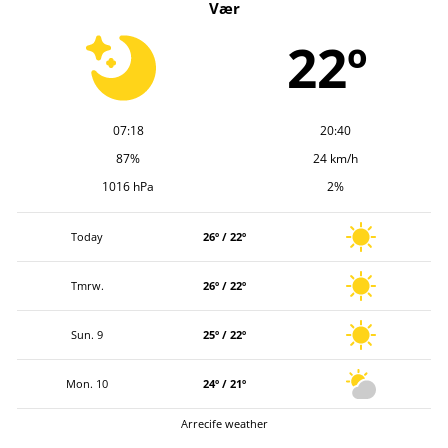
Vær
i
v
22º
07:18
20:40
87%
24 km/h
1016 hPa
2%
Today
26º / 22º
Tmrw.
26º / 22º
Sun. 9
25º / 22º
Mon. 10
24º / 21º
Arrecife weather