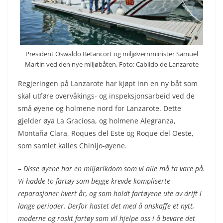
President Oswaldo Betancort og miljøvernminister Samuel
Martin ved den nye miljøbåten. Foto: Cabildo de Lanzarote
Regjeringen på Lanzarote har kjøpt inn en ny båt som
skal utføre overvåkings- og inspeksjonsarbeid ved de
små øyene og holmene nord for Lanzarote. Dette
gjelder øya La Graciosa, og holmene Alegranza,
Montaña Clara, Roques del Este og Roque del Oeste,
som samlet kalles Chinijo-øyene.
–
Disse øyene har en miljørikdom som vi alle må ta vare på.
Vi hadde to fartøy som begge krevde kompliserte
reparasjoner hvert år, og som holdt fartøyene ute av drift i
lange perioder. Derfor hastet det med å anskaffe et nytt,
moderne og raskt fartøy som vil hjelpe oss i å bevare det