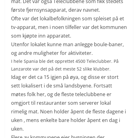
mat. Det var også Teleclubbene som fikk stedets
første fjernsynsapparat, derav navnet.
Ofte var det lokalbefolkningen som spleiset på et
tv-apparat, men i noen tilfeller var det kommunen
som kjøpte inn apparatet.
Utenfor lokalet kunne man anlegge boule-baner,
og andre muligheter for aktiviteter.
I hele Spania ble det opprettet 4500 Teleclubber. På
Lanzarote var det på det meste 52 slike klubber.
Idag er det ca 15 igjen på øya, og disse er stort
sett lokalisert i de små landsbyene. Fortsatt
møtes folk her, og de fleste teleclubbene er
omgjort til restauranter som serverer lokal
rimelig mat. Noen holder åpent de fleste dagene i
uken , mens enkelte bare holder åpent en dag i
uken.
Flere av kommunene eier bygningen der