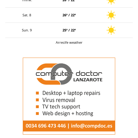
Sat. 8
26º / 22º
Sun. 9
25º / 22º
Arrecife weather