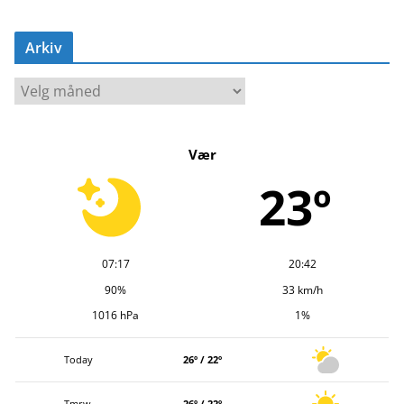
Arkiv
A
r
k
Vær
i
v
23º
07:17
20:42
90%
33 km/h
1016 hPa
1%
Today
26º / 22º
Tmrw.
26º / 22º