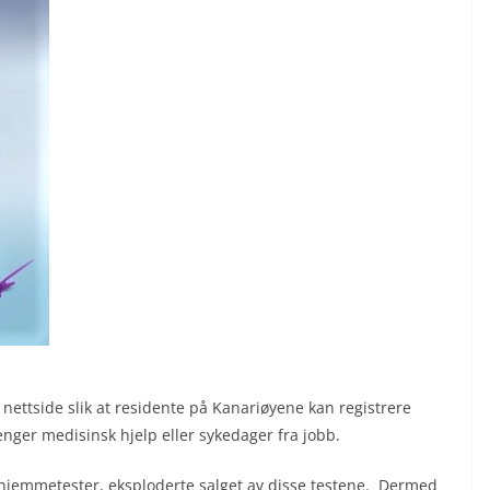
nettside slik at residente på Kanariøyene kan registrere
nger medisinsk hjelp eller sykedager fra jobb.
 hjemmetester, eksploderte salget av disse testene. Dermed