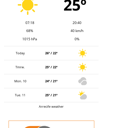
25º
07:18
20:40
68%
40 km/h
1015 hPa
0%
Today
26º / 22º
Tmrw.
25º / 22º
Mon. 10
24º / 21º
Tue. 11
25º / 21º
Arrecife weather