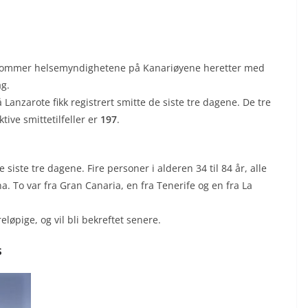
, kommer helsemyndighetene på Kanariøyene heretter med
ag.
anzarote fikk registrert smitte de siste tre dagene. De tre
tive smittetilfeller er
197
.
 siste tre dagene. Fire personer i alderen 34 til 84 år, alle
o var fra Gran Canaria, en fra Tenerife og en fra La
eløpige, og vil bli bekreftet senere.
s