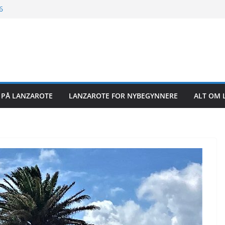
6
26
26
R PÅ LANZAROTE
LANZAROTE FOR NYBEGYNNERE
ALT OM 