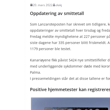
20. mars 2022
olakj
Oppdatering av smittetall
Som Lanzaroteposten har skrevet om tidligere
oppdateringer av smittetall hver tirsdag og fred
Fredag meldte myndighetene at 227 personer på L
siste dagene har 335 personer blitt friskmeldt. Ak
1179 personer ble testet.
Kanariøyene fikk påvist 5424 nye smittetilfeller de
med underliggende sykdommer døde med korona. T
Palma.
I pressemeldingen står det at disse tallene er for
Positive hjemmetester kan registrere