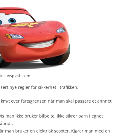
to: unsplash.com
rt nye regler for sikkerhet i trafikken.
20 km/t over fartsgrensen når man skal passere et annnet
vis man ikke bruker bilbelte, ikke sikrer barn i egnet
påbudt.
når man bruker en elektrisk scooter. Kjører man med en