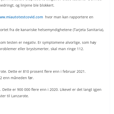
edringt, og linjene ble blokkert.
ww.miautotestcovid.com
hvor man kan rapportere en
rtet fra de kanariske helsemyndighetene (Tarjeta Sanitaria),
som testen er negativ. Er symptomene alvorlige, som høy
problemer eller brystsmerter, skal man ringe 112.
rote. Dette er 810 prosent flere enn i februar 2021.
022 enn måneden før.
. Dette er 900 000 flere enn i 2020. Likevel er det langt igjen
ter til Lanzarote.