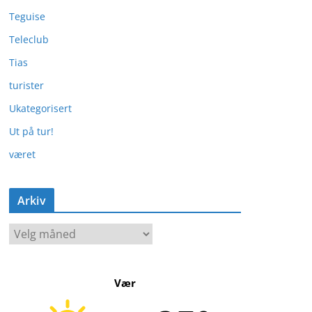
Teguise
Teleclub
Tias
turister
Ukategorisert
Ut på tur!
været
Arkiv
A
r
k
Vær
i
v