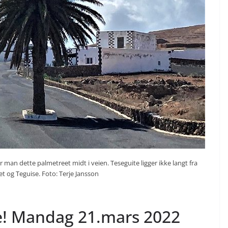
r man dette palmetreet midt i veien. Teseguite ligger ikke langt fra
t og Teguise. Foto: Terje Jansson
e! Mandag 21.mars 2022