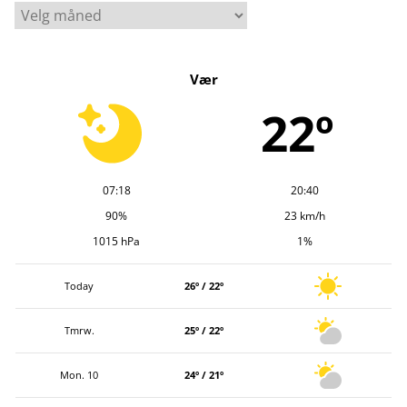
A
r
k
Vær
i
v
22º
07:18
20:40
90%
23 km/h
1015 hPa
1%
Today
26º / 22º
Tmrw.
25º / 22º
Mon. 10
24º / 21º