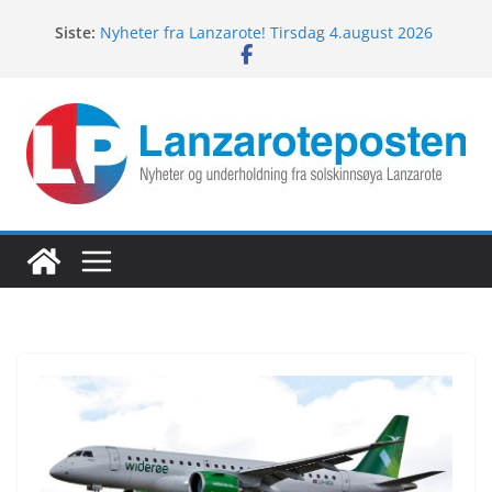
Hopp
Siste:
Nyheter fra Lanzarote! Tirsdag 4.august 2026
til
Lanzarotes enestående fugleliv
innholdet
Fredagspils fra Lanzarote! 7.august 2026
Nyheter fra Lanzarote! Torsdag 6.august 2026
Nyheter fra Lanzarote! Onsdag 5.august 2026