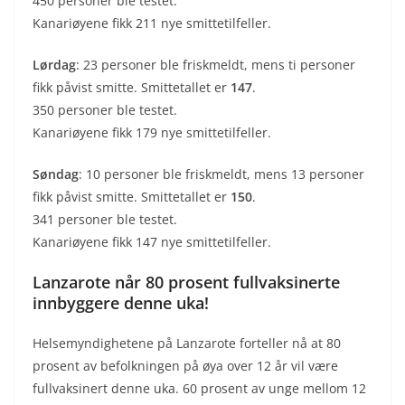
450 personer ble testet.
Kanariøyene fikk 211 nye smittetilfeller.
Lørdag
: 23 personer ble friskmeldt, mens ti personer
fikk påvist smitte. Smittetallet er
147
.
350 personer ble testet.
Kanariøyene fikk 179 nye smittetilfeller.
Søndag
: 10 personer ble friskmeldt, mens 13 personer
fikk påvist smitte. Smittetallet er
150
.
341 personer ble testet.
Kanariøyene fikk 147 nye smittetilfeller.
Lanzarote når 80 prosent fullvaksinerte
innbyggere denne uka!
Helsemyndighetene på Lanzarote forteller nå at 80
prosent av befolkningen på øya over 12 år vil være
fullvaksinert denne uka. 60 prosent av unge mellom 12