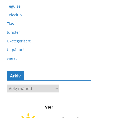
Teguise
Teleclub
Tias
turister
Ukategorisert
Ut på tur!
været
Arkiv
A
r
k
Vær
i
v