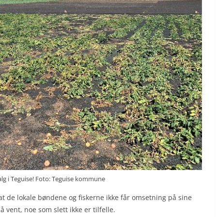
salg i Teguise! Foto: Teguise kommune
t de lokale bøndene og fiskerne ikke får omsetning på sine
 vent, noe som slett ikke er tilfelle.