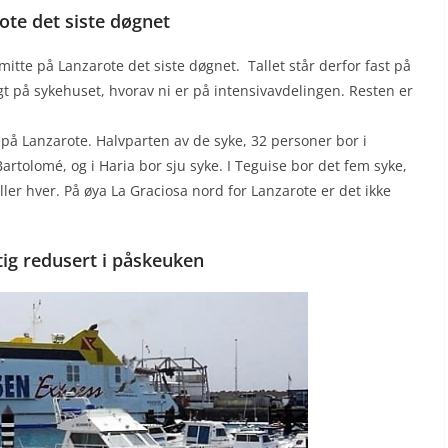
rote det siste døgnet
ssmitte på Lanzarote det siste døgnet. Tallet står derfor fast på
t på sykehuset, hvorav ni er på intensivavdelingen. Resten er
 på Lanzarote. Halvparten av de syke, 32 personer bor i
artolomé, og i Haria bor sju syke. I Teguise bor det fem syke,
ller hver. På øya La Graciosa nord for Lanzarote er det ikke
tig redusert i påskeuken