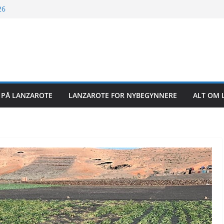
26
26
26
6
R PÅ LANZAROTE
LANZAROTE FOR NYBEGYNNERE
ALT OM 