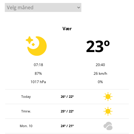
A
r
k
Vær
i
v
23º
07:18
20:40
87%
26 km/h
1017 hPa
0%
Today
26º / 22º
Tmrw.
25º / 22º
Mon. 10
24º / 21º