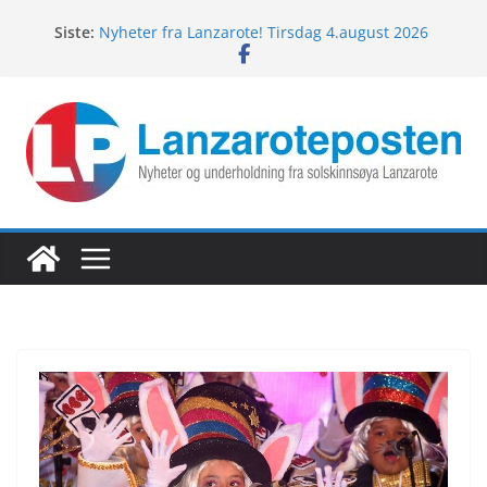
Hopp
Siste:
Nyheter fra Lanzarote! Tirsdag 4.august 2026
til
Lanzarotes enestående fugleliv
innholdet
Fredagspils fra Lanzarote! 7.august 2026
Nyheter fra Lanzarote! Torsdag 6.august 2026
Nyheter fra Lanzarote! Onsdag 5.august 2026