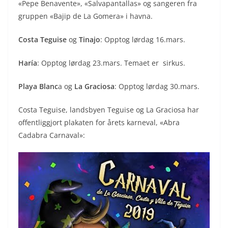
«Pepe Benavente», «Salvapantallas» og sangeren fra
gruppen «Bajip de La Gomera» i havna.
Costa Teguise
og
Tinajo
: Opptog lørdag 16.mars.
Haría
: Opptog lørdag 23.mars. Temaet er sirkus.
Playa Blanc
a og
La Graciosa
: Opptog lørdag 30.mars.
Costa Teguise, landsbyen Teguise og La Graciosa har
offentliggjort plakaten for årets karneval, «Abra
Cadabra Carnaval»: