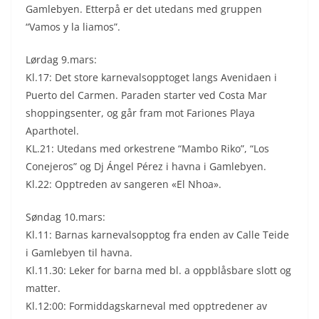
Gamlebyen. Etterpå er det utedans med gruppen
“Vamos y la liamos”.
Lørdag 9.mars:
Kl.17: Det store karnevalsopptoget langs Avenidaen i
Puerto del Carmen. Paraden starter ved Costa Mar
shoppingsenter, og går fram mot Fariones Playa
Aparthotel.
KL.21: Utedans med orkestrene “Mambo Riko”, “Los
Conejeros” og Dj Ángel Pérez i havna i Gamlebyen.
Kl.22: Opptreden av sangeren «El Nhoa».
Søndag 10.mars:
Kl.11: Barnas karnevalsopptog fra enden av Calle Teide
i Gamlebyen til havna.
Kl.11.30: Leker for barna med bl. a oppblåsbare slott og
matter.
Kl.12:00: Formiddagskarneval med opptredener av