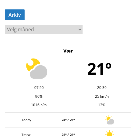
Arkiv
A
r
k
Vær
i
v
21º
07:20
20:39
90%
25 km/h
1016 hPa
12%
Today
24º / 21º
Tmrw.
24º / 21º