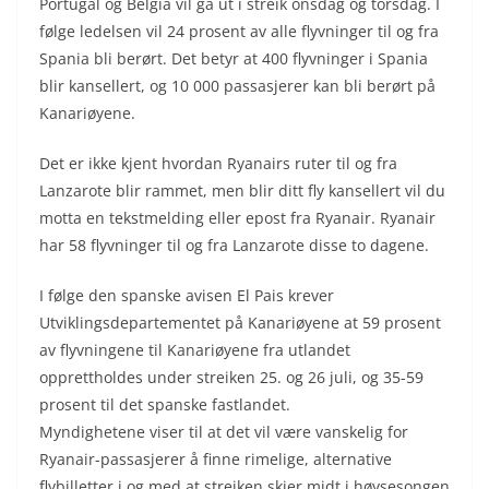
Portugal og Belgia vil gå ut i streik onsdag og torsdag. I
følge ledelsen vil 24 prosent av alle flyvninger til og fra
Spania bli berørt. Det betyr at 400 flyvninger i Spania
blir kansellert, og 10 000 passasjerer kan bli berørt på
Kanariøyene.
Det er ikke kjent hvordan Ryanairs ruter til og fra
Lanzarote blir rammet, men blir ditt fly kansellert vil du
motta en tekstmelding eller epost fra Ryanair. Ryanair
har 58 flyvninger til og fra Lanzarote disse to dagene.
I følge den spanske avisen El Pais krever
Utviklingsdepartementet på Kanariøyene at 59 prosent
av flyvningene til Kanariøyene fra utlandet
opprettholdes under streiken 25. og 26 juli, og 35-59
prosent til det spanske fastlandet.
Myndighetene viser til at det vil være vanskelig for
Ryanair-passasjerer å finne rimelige, alternative
flybilletter i og med at streiken skjer midt i høysesongen