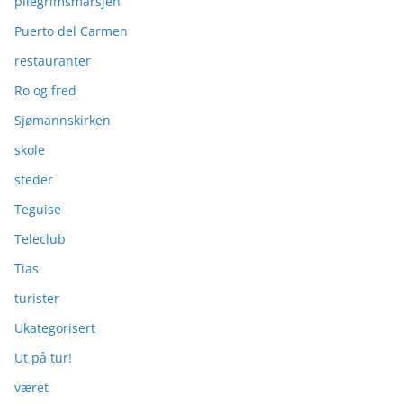
pilegrimsmarsjen
Puerto del Carmen
restauranter
Ro og fred
Sjømannskirken
skole
steder
Teguise
Teleclub
Tias
turister
Ukategorisert
Ut på tur!
været