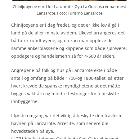
Chinijoøyene nord for Lanzarote. Øya La Graciosa er nærmest
Lanzarote. Foto: Turismo Lanzarote
Chinijoøyene er i dag fredet, og det er ikke lov å gå i
land på de aller minste av dem. Likevel arrangeres det
båtturer rundt øyene, og da kan man oppleve de
samme ankerplassene og klippene som både sjørøvere,
oppdagere og handelsmenn så for 4-500 år siden.
Angrepene på folk og hus på Lanzarote økte i både
antall og omfang på både 1700-og 1800-tallet, så etter
hvert krevde de spanske myndighetene at det måtte
bygges vakttårn og mindre festninger for å beskytte
innbyggerne.
I første omgang var det viktig å beskytte den travleste
havnen på Lanzarote, Arrecife, som senere ble
hovedstaden på øya.
I 1771 ble festningen Castillo de San Gabriel bygget