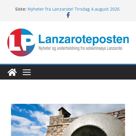
Hopp
Siste:
Nyheter fra Lanzarote! Tirsdag 4.august 2026
til
Lanzarotes enestående fugleliv
innholdet
Fredagspils fra Lanzarote! 7.august 2026
Nyheter fra Lanzarote! Torsdag 6.august 2026
Nyheter fra Lanzarote! Onsdag 5.august 2026