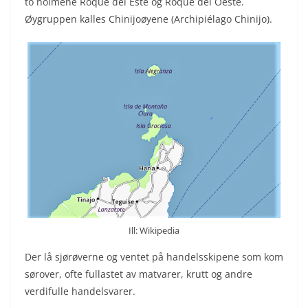
to holmene Roque del Este og Roque del Oeste.
Øygruppen kalles Chinijoøyene (Archipiélago Chinijo).
Ill: Wikipedia
Der lå sjørøverne og ventet på handelsskipene som kom
sørover, ofte fullastet av matvarer, krutt og andre
verdifulle handelsvarer.