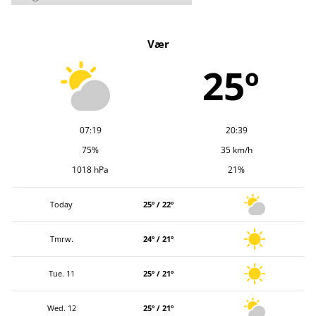
r
k
Vær
i
v
25º
07:19
20:39
75%
35 km/h
1018 hPa
21%
Today
25º / 22º
Tmrw.
24º / 21º
Tue. 11
25º / 21º
Wed. 12
25º / 21º