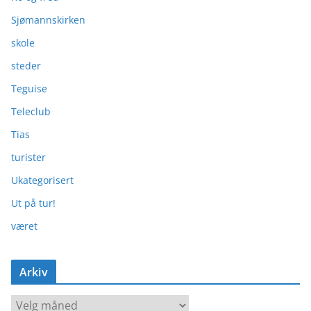
Sjømannskirken
skole
steder
Teguise
Teleclub
Tias
turister
Ukategorisert
Ut på tur!
været
Arkiv
A