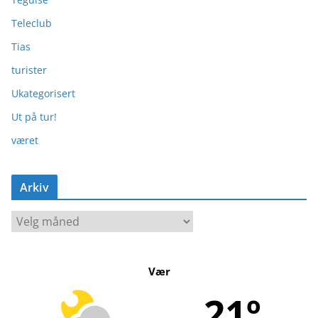
Teleclub
Tias
turister
Ukategorisert
Ut på tur!
været
Arkiv
A
r
k
Vær
i
v
21º