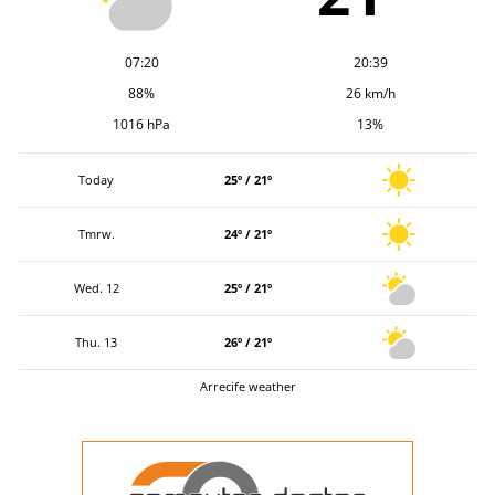
07:20
20:39
88%
26 km/h
1016 hPa
13%
Today
25º / 21º
Tmrw.
24º / 21º
Wed. 12
25º / 21º
Thu. 13
26º / 21º
Arrecife weather