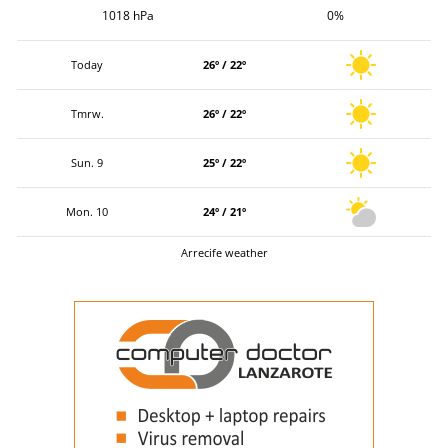
1018 hPa
0%
Today
26º / 22º
Tmrw.
26º / 22º
Sun. 9
25º / 22º
Mon. 10
24º / 21º
Arrecife weather