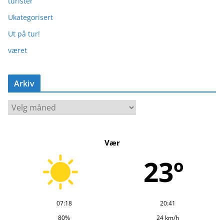
turister
Ukategorisert
Ut på tur!
været
Arkiv
A
r
k
Vær
i
v
23º
07:18
20:41
80%
24 km/h