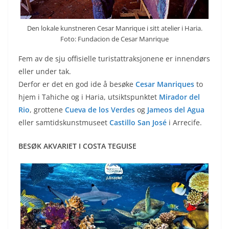
Den lokale kunstneren Cesar Manrique i sitt atelier i Haria.
Foto: Fundacion de Cesar Manrique
Fem av de sju offisielle turistattraksjonene er innendørs
eller under tak.
Derfor er det en god ide å besøke
Cesar Manriques
to
hjem i Tahiche og i Haria, utsiktspunktet
Mirador del
Rio
, grottene
Cueva de los Verdes
og
Jameos del Agua
eller samtidskunstmuseet
Castillo San José
i Arrecife.
BESØK AKVARIET I COSTA TEGUISE