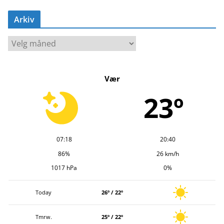
Arkiv
A
r
k
Vær
i
v
23º
07:18
20:40
86%
26 km/h
1017 hPa
0%
Today
26º / 22º
Tmrw.
25º / 22º