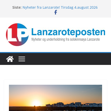
Hopp
Siste:
Nyheter fra Lanzarote! Tirsdag 4.august 2026
til
Lanzarotes enestående fugleliv
innholdet
Fredagspils fra Lanzarote! 7.august 2026
Nyheter fra Lanzarote! Torsdag 6.august 2026
Nyheter fra Lanzarote! Onsdag 5.august 2026