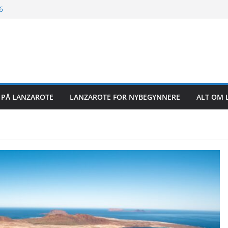
6
26
26
R PÅ LANZAROTE
LANZAROTE FOR NYBEGYNNERE
ALT OM 