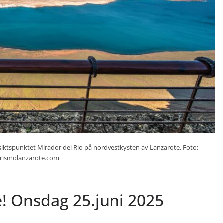
tsiktspunktet Mirador del Rio på nordvestkysten av Lanzarote. Foto:
urismolanzarote.com
e! Onsdag 25.juni 2025