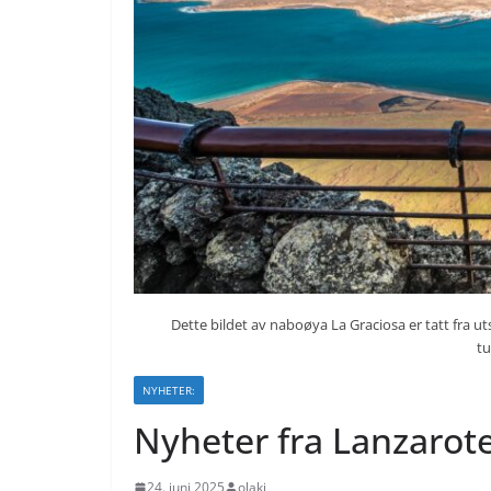
Dette bildet av naboøya La Graciosa er tatt fra u
t
NYHETER:
Nyheter fra Lanzarot
24. juni 2025
olakj