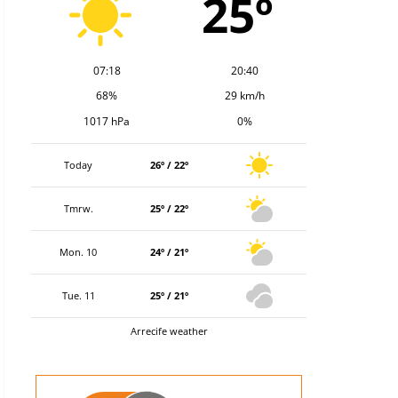
25º
07:18
20:40
68%
29 km/h
1017 hPa
0%
Today
26º / 22º
Tmrw.
25º / 22º
Mon. 10
24º / 21º
Tue. 11
25º / 21º
Arrecife weather