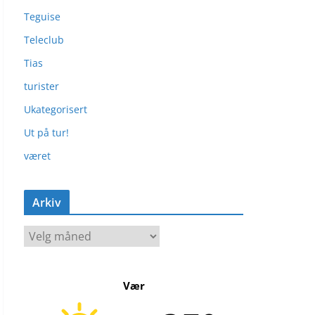
Teguise
Teleclub
Tias
turister
Ukategorisert
Ut på tur!
været
Arkiv
A
r
k
Vær
i
v