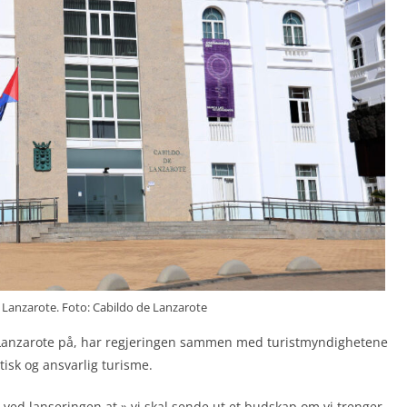
 Lanzarote. Foto: Cabildo de Lanzarote
m Lanzarote på, har regjeringen sammen med turistmyndighetene
isk og ansvarlig turisme.
ved lanseringen at » vi skal sende ut et budskap om vi trenger