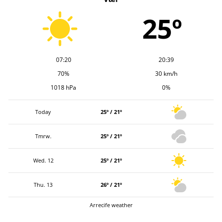
v
25º
07:20
20:39
70%
30 km/h
1018 hPa
0%
Today
25º / 21º
Tmrw.
25º / 21º
Wed. 12
25º / 21º
Thu. 13
26º / 21º
Arrecife weather