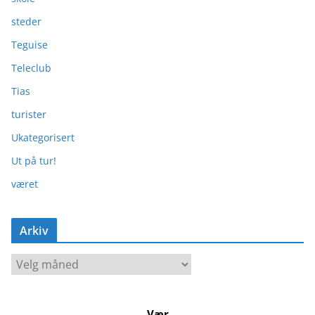
steder
Teguise
Teleclub
Tias
turister
Ukategorisert
Ut på tur!
været
Arkiv
A
r
k
Vær
i