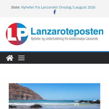
Hopp
Siste:
Nyheter fra Lanzarote! Onsdag 5.august 2026
til
Nyheter fra Lanzarote! Mandag 10.august 2026
innholdet
Lanzarotes enestående fugleliv
Fredagspils fra Lanzarote! 7.august 2026
Nyheter fra Lanzarote! Torsdag 6.august 2026