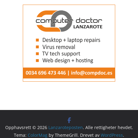
Opphavsrett © 2026
Lanzaroteposten
. Alle rettigheter hevdet.
Tema:
ColorMag
by ThemeGrill. Drevet av
WordPress
.