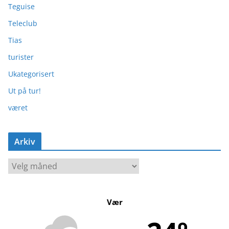
Teguise
Teleclub
Tias
turister
Ukategorisert
Ut på tur!
været
Arkiv
A
r
k
Vær
i
v