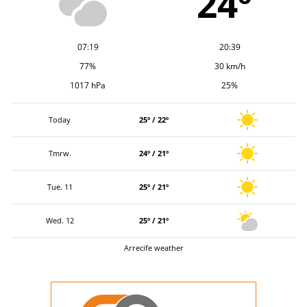
24º
07:19
20:39
77%
30 km/h
1017 hPa
25%
Today
25º / 22º
Tmrw.
24º / 21º
Tue. 11
25º / 21º
Wed. 12
25º / 21º
Arrecife weather