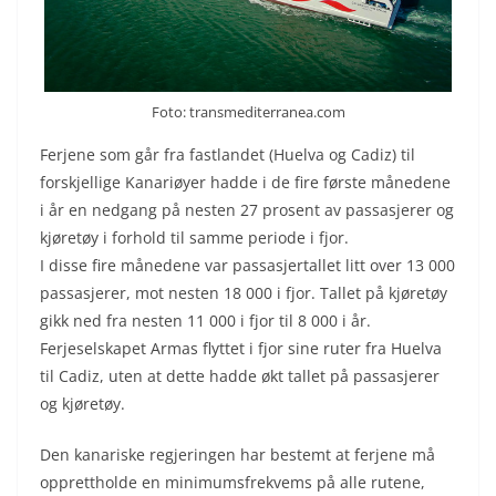
Foto: transmediterranea.com
Ferjene som går fra fastlandet (Huelva og Cadiz) til
forskjellige Kanariøyer hadde i de fire første månedene
i år en nedgang på nesten 27 prosent av passasjerer og
kjøretøy i forhold til samme periode i fjor.
I disse fire månedene var passasjertallet litt over 13 000
passasjerer, mot nesten 18 000 i fjor. Tallet på kjøretøy
gikk ned fra nesten 11 000 i fjor til 8 000 i år.
Ferjeselskapet Armas flyttet i fjor sine ruter fra Huelva
til Cadiz, uten at dette hadde økt tallet på passasjerer
og kjøretøy.
Den kanariske regjeringen har bestemt at ferjene må
opprettholde en minimumsfrekvems på alle rutene,