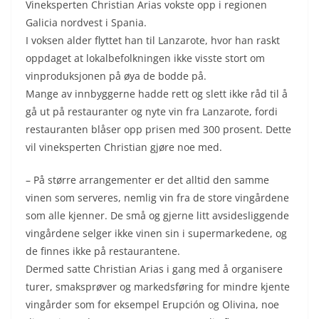
Vineksperten Christian Arias vokste opp i regionen
Galicia nordvest i Spania.
I voksen alder flyttet han til Lanzarote, hvor han raskt
oppdaget at lokalbefolkningen ikke visste stort om
vinproduksjonen på øya de bodde på.
Mange av innbyggerne hadde rett og slett ikke råd til å
gå ut på restauranter og nyte vin fra Lanzarote, fordi
restauranten blåser opp prisen med 300 prosent. Dette
vil vineksperten Christian gjøre noe med.
– På større arrangementer er det alltid den samme
vinen som serveres, nemlig vin fra de store vingårdene
som alle kjenner. De små og gjerne litt avsidesliggende
vingårdene selger ikke vinen sin i supermarkedene, og
de finnes ikke på restaurantene.
Dermed satte Christian Arias i gang med å organisere
turer, smaksprøver og markedsføring for mindre kjente
vingårder som for eksempel Erupción og Olivina, noe