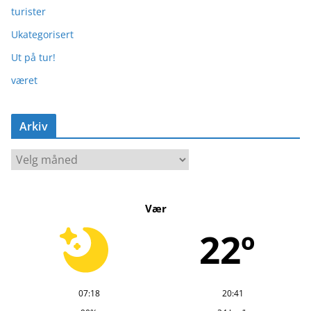
turister
Ukategorisert
Ut på tur!
været
Arkiv
A
r
k
Vær
i
v
22º
07:18
20:41