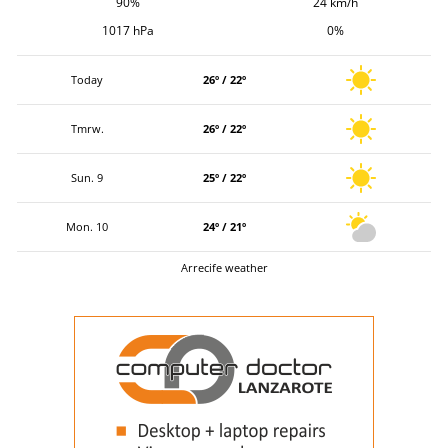
90%
24 km/h
1017 hPa
0%
Today
26º / 22º
Tmrw.
26º / 22º
Sun. 9
25º / 22º
Mon. 10
24º / 21º
Arrecife weather