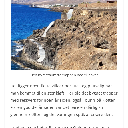
Den nyrestaurerte trappen ned til havet
Det ligger noen flotte villaer her ute , og plutselig har
man kommet til en stor kløft. Her ble det bygget trapper
med rekkverk for noen år siden, også i bunn på kløften.
For en god del år siden var det bare en dårlig sti
gjennom kløften, og det var ingen spøk å forsere den.
I kløften, som heter Barranco de Quiquere kan man