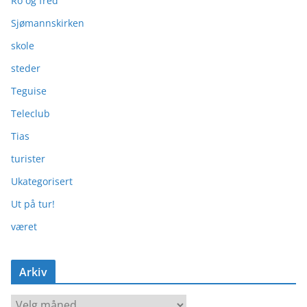
Ro og fred
Sjømannskirken
skole
steder
Teguise
Teleclub
Tias
turister
Ukategorisert
Ut på tur!
været
Arkiv
A