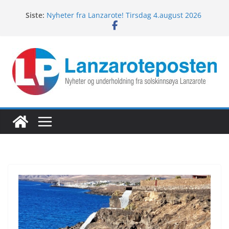
Hopp
Siste:
Nyheter fra Lanzarote! Tirsdag 4.august 2026
til
Lanzarotes enestående fugleliv
innholdet
Fredagspils fra Lanzarote! 7.august 2026
Nyheter fra Lanzarote! Torsdag 6.august 2026
Nyheter fra Lanzarote! Onsdag 5.august 2026