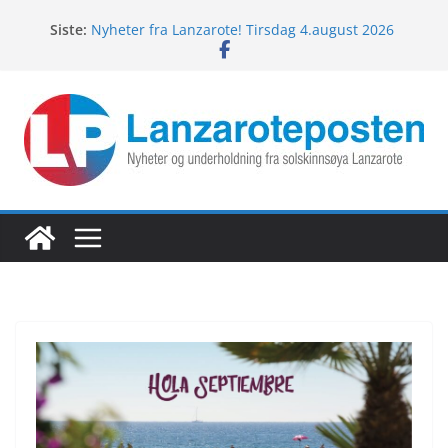
Hopp
Siste:
Nyheter fra Lanzarote! Tirsdag 4.august 2026
til
Lanzarotes enestående fugleliv
innholdet
Fredagspils fra Lanzarote! 7.august 2026
Nyheter fra Lanzarote! Torsdag 6.august 2026
Nyheter fra Lanzarote! Onsdag 5.august 2026