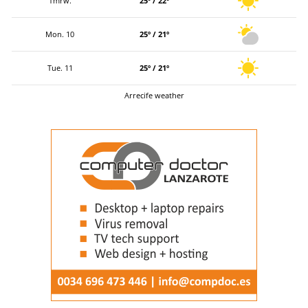
Tmrw.
25º / 22º
Mon. 10
25º / 21º
Tue. 11
25º / 21º
Arrecife weather