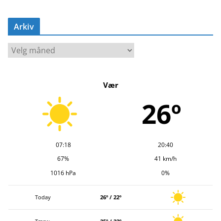
Arkiv
A
r
k
Vær
i
v
26º
07:18
20:40
67%
41 km/h
1016 hPa
0%
Today
26º / 22º