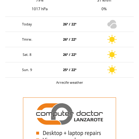
79%
31 km/h
1017 hPa
0%
Today
26º / 22º
Tmrw.
26º / 22º
Sat. 8
26º / 22º
Sun. 9
25º / 22º
Arrecife weather