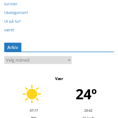
turister
Ukategorisert
Ut på tur!
været
Arkiv
A
r
k
Vær
i
v
24º
07:17
20:42