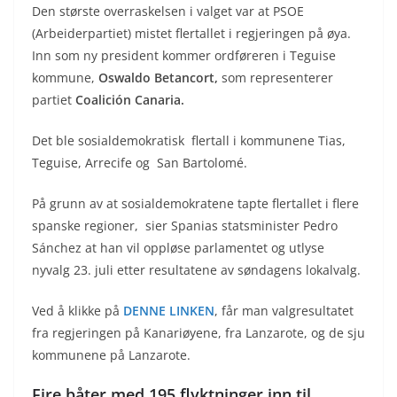
Den største overraskelsen i valget var at PSOE
(Arbeiderpartiet) mistet flertallet i regjeringen på øya.
Inn som ny president kommer ordføreren i Teguise
kommune,
Oswaldo Betancort,
som representerer
partiet
Coalición Canaria.
Det ble sosialdemokratisk flertall i kommunene Tias,
Teguise, Arrecife og San Bartolomé.
På grunn av at sosialdemokratene tapte flertallet i flere
spanske regioner, sier Spanias statsminister Pedro
Sánchez at han vil oppløse parlamentet og utlyse
nyvalg 23. juli etter resultatene av søndagens lokalvalg.
Ved å klikke på
DENNE LINKEN
, får man valgresultatet
fra regjeringen på Kanariøyene, fra Lanzarote, og de sju
kommunene på Lanzarote.
Fire båter med 195 flyktninger inn til