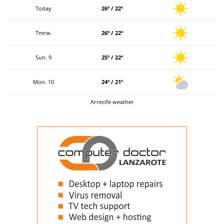
Today
26º / 22º
Tmrw.
26º / 22º
Sun. 9
25º / 22º
Mon. 10
24º / 21º
Arrecife weather