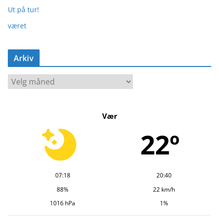
Ut på tur!
været
Arkiv
A
r
k
Vær
i
v
22º
07:18
20:40
88%
22 km/h
1016 hPa
1%