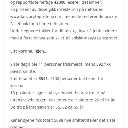
og rapporterte heftige
42000
lesere i desember.
7o prosent av disse gikk direkte inn på nettsiden
www.lanzaroteposten.com , mens de resterende brukte
Facebook for å finne nettsiden.
Undertegnede takker for tilliten, og lover å jobbe videre
med å fortelle hva som skjer på solskinnsøya Lanzarote!
Litt korona, igjen…
Siste døgn ble 11 personer friskmeldt, mens 392 fikk
påvist smitte.
Smittetallet er
3541
. 1300 personer ble testet for
korona.
18 pasienter ligger på sykehuset, hvorav tre er på
intensivavdelingen. Pasientene er i alderen 20 til 94 år.
De tre på intensiven er 56, 62 og 65 år.
Kanariøyene fikk totalt 5088 nye smittetilfeller det siste
døgnet.