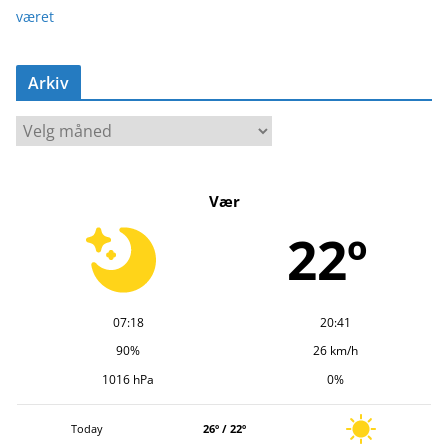
været
Arkiv
A
r
k
Vær
i
v
22º
07:18
20:41
90%
26 km/h
1016 hPa
0%
Today
26º / 22º