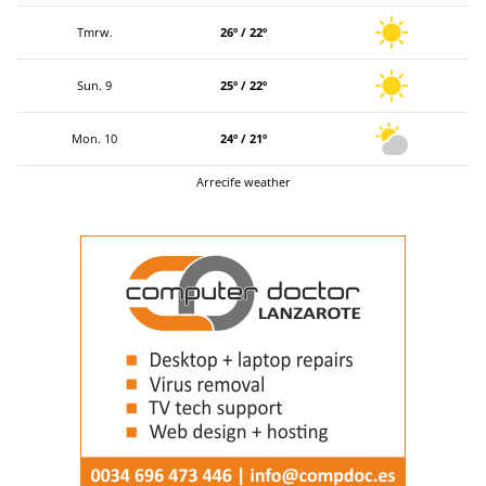
Tmrw.
26º / 22º
Sun. 9
25º / 22º
Mon. 10
24º / 21º
Arrecife weather