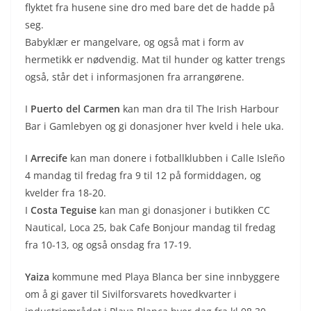
flyktet fra husene sine dro med bare det de hadde på
seg.
Babyklær er mangelvare, og også mat i form av
hermetikk er nødvendig. Mat til hunder og katter trengs
også, står det i informasjonen fra arrangørene.
I
Puerto del Carmen
kan man dra til The Irish Harbour
Bar i Gamlebyen og gi donasjoner hver kveld i hele uka.
I
Arrecife
kan man donere i fotballklubben i Calle Isleño
4 mandag til fredag fra 9 til 12 på formiddagen, og
kvelder fra 18-20.
I
Costa Teguise
kan man gi donasjoner i butikken CC
Nautical, Loca 25, bak Cafe Bonjour mandag til fredag
fra 10-13, og også onsdag fra 17-19.
Yaiza
kommune med Playa Blanca ber sine innbyggere
om å gi gaver til Sivilforsvarets hovedkvarter i