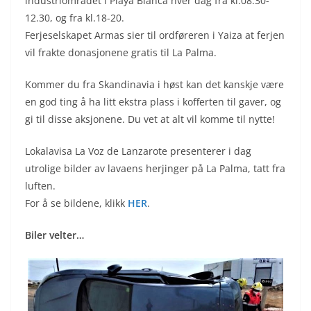
industriområdet i Playa Blanca hver dag fra kl.08.30-
12.30, og fra kl.18-20.
Ferjeselskapet Armas sier til ordføreren i Yaiza at ferjen
vil frakte donasjonene gratis til La Palma.
Kommer du fra Skandinavia i høst kan det kanskje være
en god ting å ha litt ekstra plass i kofferten til gaver, og
gi til disse aksjonene. Du vet at alt vil komme til nytte!
Lokalavisa La Voz de Lanzarote presenterer i dag
utrolige bilder av lavaens herjinger på La Palma, tatt fra
luften.
For å se bildene, klikk
HER
.
Biler velter…