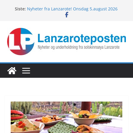
Hopp
Siste:
Nyheter fra Lanzarote! Onsdag 5.august 2026
til
Nyheter fra Lanzarote! Tirsdag 4.august 2026
innholdet
Lanzarotes enestående fugleliv
Fredagspils fra Lanzarote! 7.august 2026
Nyheter fra Lanzarote! Torsdag 6.august 2026