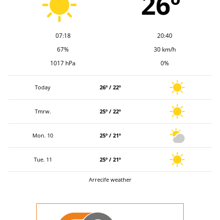
26º
07:18
20:40
67%
30 km/h
1017 hPa
0%
Today
26º / 22º
Tmrw.
25º / 22º
Mon. 10
25º / 21º
Tue. 11
25º / 21º
Arrecife weather