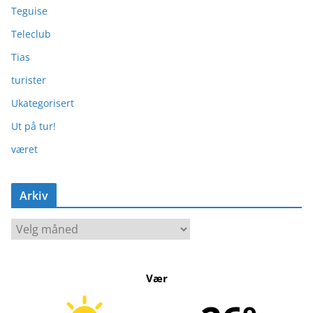
Teguise
Teleclub
Tias
turister
Ukategorisert
Ut på tur!
været
Arkiv
A
r
k
Vær
i
v