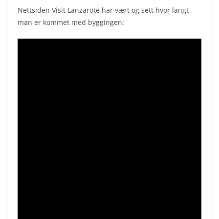
Nettsiden Visit Lanzarote har vært og sett hvor langt
man er kommet med byggingen: