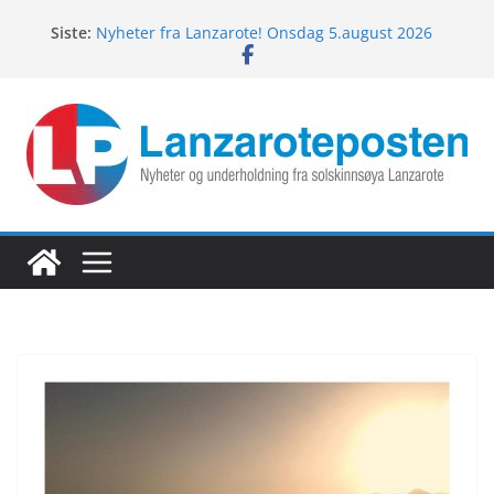
Hopp
Siste:
Nyheter fra Lanzarote! Onsdag 5.august 2026
til
Nyheter fra Lanzarote! Mandag 10.august 2026
innholdet
Lanzarotes enestående fugleliv
Fredagspils fra Lanzarote! 7.august 2026
Nyheter fra Lanzarote! Torsdag 6.august 2026