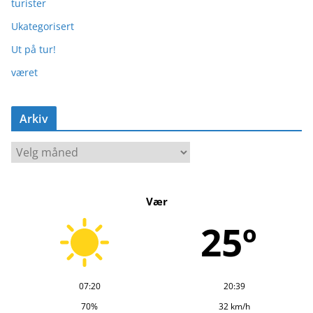
turister
Ukategorisert
Ut på tur!
været
Arkiv
A
r
k
Vær
i
v
25º
07:20
20:39
70%
32 km/h