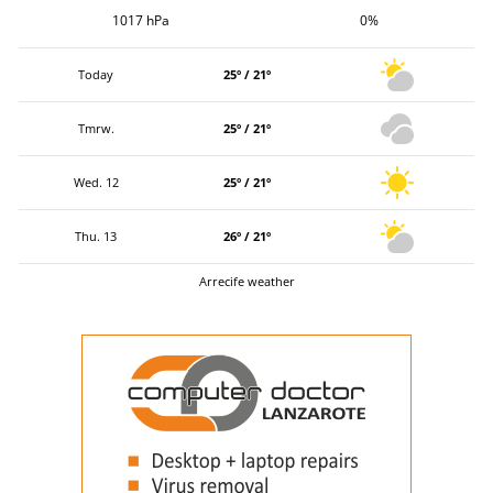
1017 hPa
0%
Today
25º / 21º
Tmrw.
25º / 21º
Wed. 12
25º / 21º
Thu. 13
26º / 21º
Arrecife weather