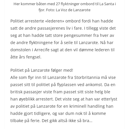
Her kommer båten med 27 flyktninger ombord til La Santa i
fjor. Foto: La Voz de Lanzarote
Politiet arresterte «lederen» ombord fordi han hadde
satt de andre passasjerenes liv i fare. I tillegg viste det
seg at han hadde tatt store pengesummer fra hver av
de andre flyktningene for å seile til Lanzarote. Nå har
domstolen i Arrecife sagt at den vil dømme lederen til
åtte års fengsel.
Politiet på Lanzarote følger med!
Alle som flyr inn til Lanzarote fra Storbritannia må vise
passet sitt til politiet på flyplassen ved ankomst. Da en
britisk passasjer viste fram passet sitt siste helg ble
han øyeblikk arrestert. Det viste seg at han var etterlyst
av politiet på Lanzarote for en kriminell handling han
hadde gjort tidligere, og var dum nok til å komme
tilbake på ferie. Det gikk altså ikke så bra…