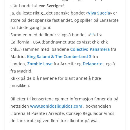
står bandet «
Leve Sverige
«!
Ja, du leste riktig…det spanske bandet «
Viva Suecia
» er
store på det spanske fastlandet, og spiller på Lanzarote
for første gang i juni.
Sammen med de finner vi også bandet «
!!!
» fra
California i USA (bandnavnet uttales visst chk, chk,
chk…) sammen med bandene
Colectivo Panamera
fra
Madrid,
King Salami & The Cumberland 3
fra
London,
Zombie Love
fra Arrecife og
Delaporte
, også
fra Madrid.
Klikk på de blå navnene for blant annet å høre
musikken.
Billetter til konsertene og mer informasjon finner du på
nettsiden
www.sonidosliquidos.com
, bokhandelen
Librería El Puente i Arrecife, Consejo Regulador Vinos
de Lanzarote og ved flere turistkontor på øya.