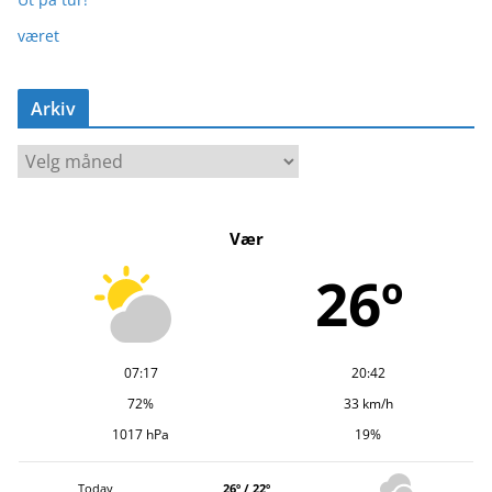
været
Arkiv
A
r
k
Vær
i
v
26º
07:17
20:42
72%
33 km/h
1017 hPa
19%
Today
26º / 22º