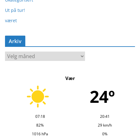
Ut på tur!
været
Arkiv
A
r
k
Vær
i
v
24º
07:18
20:41
82%
29 km/h
1016 hPa
0%