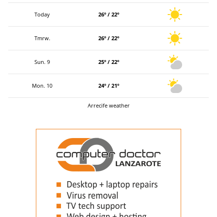
Today
26º / 22º
Tmrw.
26º / 22º
Sun. 9
25º / 22º
Mon. 10
24º / 21º
Arrecife weather