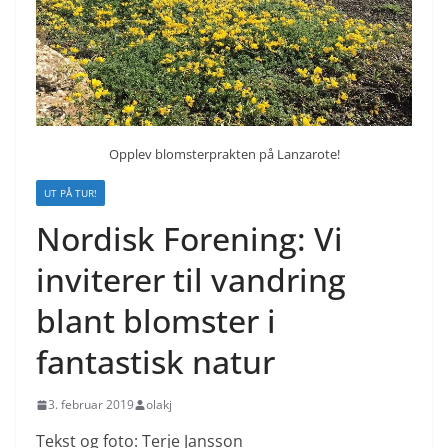
Opplev blomsterprakten på Lanzarote!
UT PÅ TUR!
Nordisk Forening: Vi
inviterer til vandring
blant blomster i
fantastisk natur
3. februar 2019
olakj
Tekst og foto: Terje Jansson