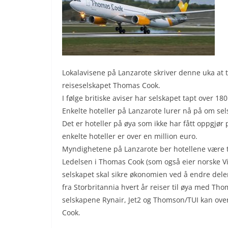
Lokalavisene på Lanzarote skriver denne uka at
reiseselskapet Thomas Cook.
I følge britiske aviser har selskapet tapt over 180
Enkelte hoteller på Lanzarote lurer nå på om sel
Det er hoteller på øya som ikke har fått oppgjø
enkelte hoteller er over en million euro.
Myndighetene på Lanzarote ber hotellene være t
Ledelsen i Thomas Cook (som også eier norske Vi
selskapet skal sikre økonomien ved å endre deler 
fra Storbritannia hvert år reiser til øya med Tho
selskapene Rynair, Jet2 og Thomson/TUI kan overt
Cook.