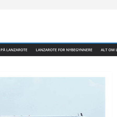
26
26
6
26
R PÅ LANZAROTE
LANZAROTE FOR NYBEGYNNERE
ALT OM 