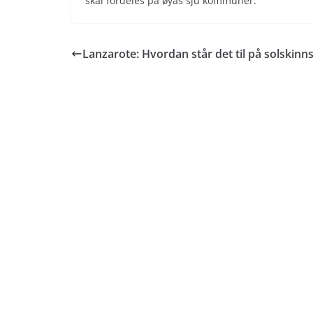
skal fordeles på øyas sju kommuner.
Lanzarote: Hvordan står det til på solskinn