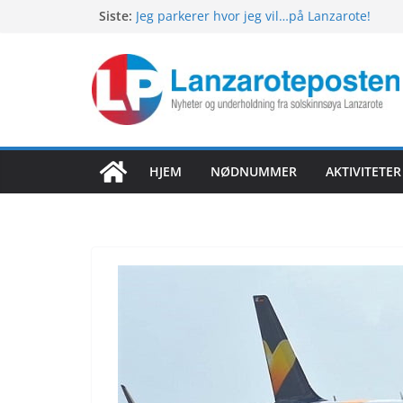
Hopp
Siste:
Jeg parkerer hvor jeg vil…på Lanzarote!
Nyheter fra Lanzarote! Torsdag 6.august 20
til
Nyheter fra Lanzarote! Onsdag 5.august 20
innholdet
Nyheter fra Lanzarote! Tirsdag 4.august 202
Nyheter fra Lanzarote! Mandag 3.august 20
HJEM
NØDNUMMER
AKTIVITETE