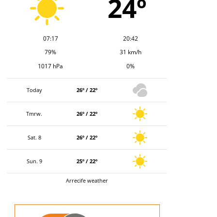
24º
07:17
20:42
79%
31 km/h
1017 hPa
0%
Today
26º / 22º
Tmrw.
26º / 22º
Sat. 8
26º / 22º
Sun. 9
25º / 22º
Arrecife weather