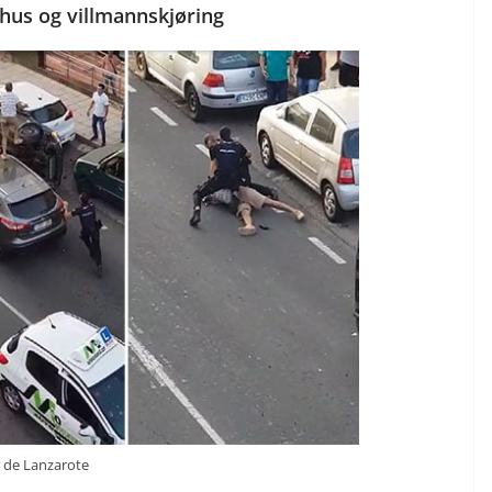
 hus og villmannskjøring
z de Lanzarote