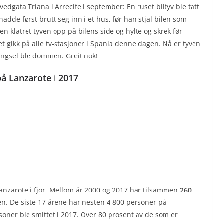
gata Triana i Arrecife i september: En ruset biltyv ble tatt
n hadde først brutt seg inn i et hus, før han stjal bilen som
len klatret tyven opp på bilens side og hylte og skrek før
net gikk på alle tv-stasjoner i Spania denne dagen. Nå er tyven
fengsel ble dommen. Greit nok!
 på Lanzarote i 2017
 Lanzarote i fjor. Mellom år 2000 og 2017 har tilsammen
260
n. De siste 17 årene har nesten 4 800 personer på
soner ble smittet i 2017. Over 80 prosent av de som er