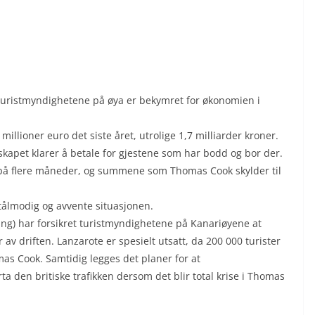
 turistmyndighetene på øya er bekymret for økonomien i
 millioner euro det siste året, utrolige 1,7 milliarder kroner.
skapet klarer å betale for gjestene som har bodd og bor der.
r på flere måneder, og summene som Thomas Cook skylder til
ålmodig og avvente situasjonen.
ng) har forsikret turistmyndighetene på Kanariøyene at
av driften. Lanzarote er spesielt utsatt, da 200 000 turister
mas Cook. Samtidig legges det planer for at
a den britiske trafikken dersom det blir total krise i Thomas