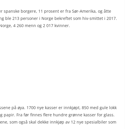
r spanske borgere, 11 prosent er fra Sør-Amerika, og åtte
ng ble 213 personer i Norge bekreftet som hiv-smittet i 2017.
i Norge, 4 260 menn og 2 017 kvinner.
ssene på øya. 1700 nye kasser er innkjøpt, 850 med gule lokk
g papir. Fra før finnes flere hundre grønne kasser for glass.
ssene, som også skal dekke innkjøp av 12 nye spesialbiler som