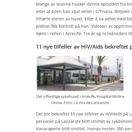
Mange av leserne husker denne episoden fra hoved
etter at bilen han stjal veltet i C/Triana. Biltyve
tilhørte eieren av huset. Etter å ha veltet med bi
politiet fikk kontroll på han. Videoen av opptrin
dømt i retten i Arrecife: Tre år og ni måneders 
11 nye tilfeller av HIV/Aids bekreftet
Det offentlige sykehuset i Arrecife, Hospital Molina
Orosa. Foto: La Voz de Lanzarote
Det ble bekreftet
11
nye tilfeller av HIV/Aids på
personer på Lanzarote blitt smittet av sykdomme
Kanariøyene blitt smittet, hvorav nesten 300 per