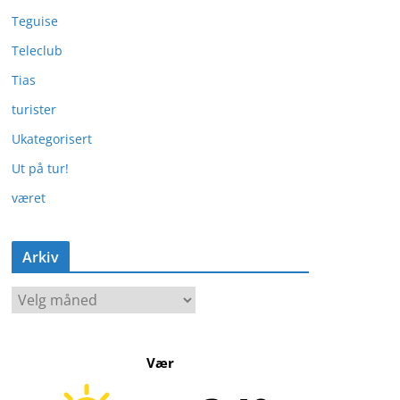
Teguise
Teleclub
Tias
turister
Ukategorisert
Ut på tur!
været
Arkiv
A
r
k
Vær
i
v