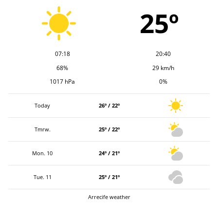
v
25º
07:18
20:40
68%
29 km/h
1017 hPa
0%
Today
26º / 22º
Tmrw.
25º / 22º
Mon. 10
24º / 21º
Tue. 11
25º / 21º
Arrecife weather