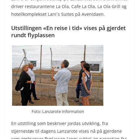
driver restaurantene La Ola, Cafe La Ola, La Ola Grill og
hotellkomplekset Lani´s Suites på Avenidaen.
Utstillingen «En reise i tid» vises på gjerdet
rundt flyplassen
Foto: Lanzarote Information
En utstilling som beskriver jordas utvikling, fra
stjernestøv til dagens Lanzarote vises nå på gjerdene
som omkranser flyplassen langs sykkel-og gangstien fra