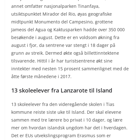
annet omfatter nasjonalparken Tinanfaya,
utsiktspunktet Mirador del Rio, øyas geografiske
midtpunkt Monumento del Campesino, grottene
Jameos del Agua og Kaktusparken hadde over 350 000
besøkende i august. Dette er en voldsom økning fra
august i fjor, da sentrene var stengt i 18 dager på
grunn av streik. Dermed økte også billettinntektene
tilsvarende. Hittil i år har turistsentrene økt sine
inntekter med nesten 15 prosent sammenlignet med de
åtte første månedene i 2017.
13 skoleelever fra Lanzarote til Island
13 skoleelever fra den videregående skolen i Tias
kommune reiste siste uke til Island. Der skal elevene
sammen med tre lærere bo privat i 10 dager, og lære
mer om hvordan islandsk ungdom har det i hverdagen.
Det er EUs utvekslingsprogram Erasmus som er