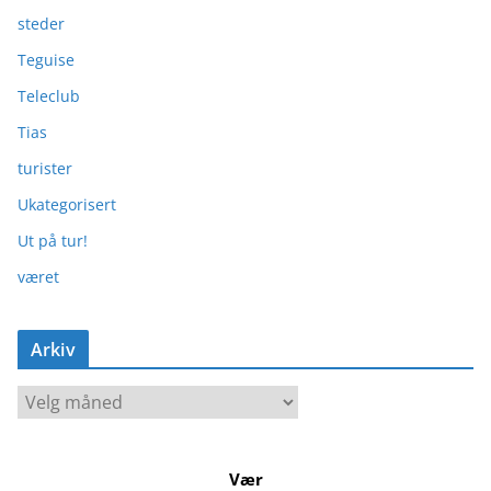
steder
Teguise
Teleclub
Tias
turister
Ukategorisert
Ut på tur!
været
Arkiv
A
r
k
Vær
i