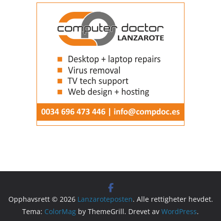
Opphavsrett © 2026
Lanzaroteposten
. Alle rettigheter hevdet.
Tema:
ColorMag
by ThemeGrill. Drevet av
WordPress
.