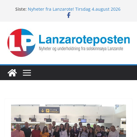
Hopp
Siste:
Nyheter fra Lanzarote! Tirsdag 4.august 2026
til
Lanzarotes enestående fugleliv
innholdet
Fredagspils fra Lanzarote! 7.august 2026
Nyheter fra Lanzarote! Torsdag 6.august 2026
Nyheter fra Lanzarote! Onsdag 5.august 2026