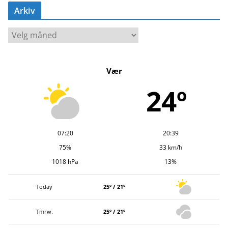
Arkiv
A
r
k
Vær
i
v
24º
07:20
20:39
75%
33 km/h
1018 hPa
13%
Today
25º / 21º
Tmrw.
25º / 21º