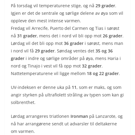
På torsdag vil temperaturene stige, og nå
29 grader
.
Igjen er det de sentrale og sørlige delene av øya som vil
oppleve den mest intense varmen.
Fredag vil Arrecife, Puerto del Carmen og Tias i sørøst
nå
31 grader
, mens det i nord vil bli opp mot
26 grader
.
Lørdag vil det bli opp mot
36 grader
i sørøst, mens man
i nord vil få
29 grader
. Søndag ventes det
35 og 36
grader
i indre og sørlige områder på øya, mens Haria i
nord og Tinajo i vest vil få opp mot
32 grader
.
Nattetemperaturene vil ligge mellom
18 og 22 grader
.
UV-indeksen er denne uka på
11
, som er maks, og som
angir styrken på ultrafiolett stråling av typen som kan gi
solbrenthet.
Lørdag arrangeres triatlonen
Ironman
på Lanzarote, og
nå har arrangørene sendt ut advarsler til deltakerne
om varmen.