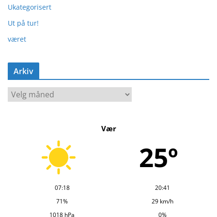
Ukategorisert
Ut på tur!
været
Arkiv
A
r
k
Vær
i
v
25º
07:18
20:41
71%
29 km/h
1018 hPa
0%