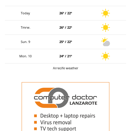
Today
26º / 22º
Tmrw.
26º / 22º
Sun. 9
25º / 22º
Mon. 10
24º / 21º
Arrecife weather