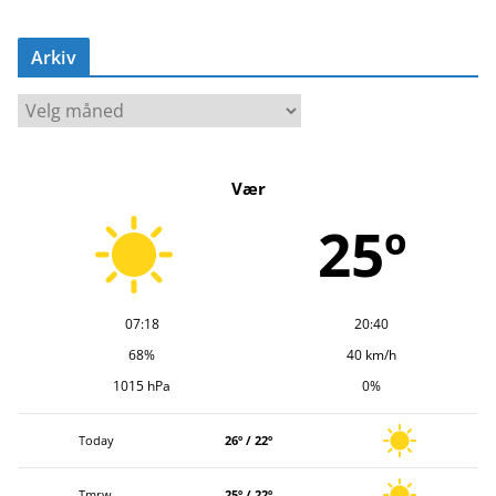
Arkiv
A
r
k
Vær
i
v
25º
07:18
20:40
68%
40 km/h
1015 hPa
0%
Today
26º / 22º
Tmrw.
25º / 22º