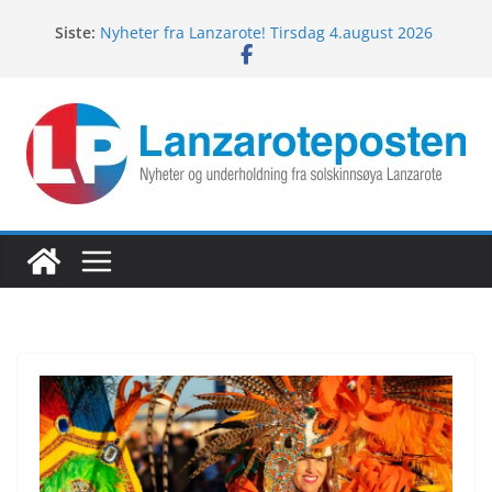
Nyheter fra Lanzarote! Onsdag 5.august 2026
Hopp
Siste:
Nyheter fra Lanzarote! Tirsdag 4.august 2026
til
Lanzarotes enestående fugleliv
innholdet
Fredagspils fra Lanzarote! 7.august 2026
Nyheter fra Lanzarote! Torsdag 6.august 2026