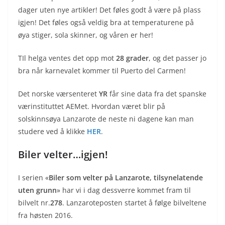
dager uten nye artikler! Det føles godt å være på plass
igjen! Det føles også veldig bra at temperaturene på
øya stiger, sola skinner, og våren er her!
TIl helga ventes det opp mot
28 grader
, og det passer jo
bra når karnevalet kommer til Puerto del Carmen!
Det norske værsenteret
YR
får sine data fra det spanske
værinstituttet AEMet. Hvordan været blir på
solskinnsøya Lanzarote de neste ni dagene kan man
studere ved å klikke
HER
.
Biler velter…igjen!
I serien «
Biler som velter på Lanzarote, tilsynelatende
uten grunn
» har vi i dag dessverre kommet fram til
bilvelt nr.
278
. Lanzaroteposten startet å følge bilveltene
fra høsten 2016.