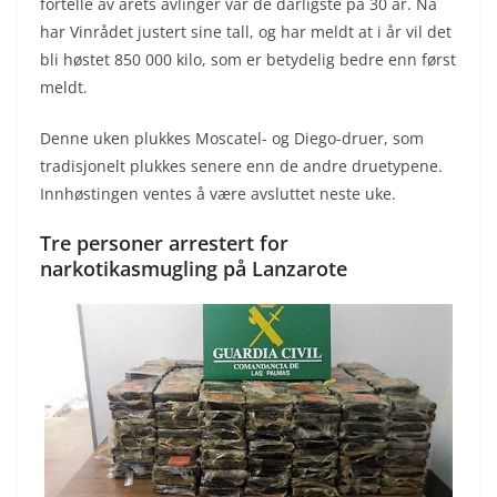
fortelle av årets avlinger var de dårligste på 30 år. Nå
har Vinrådet justert sine tall, og har meldt at i år vil det
bli høstet 850 000 kilo, som er betydelig bedre enn først
meldt.
Denne uken plukkes Moscatel- og Diego-druer, som
tradisjonelt plukkes senere enn de andre druetypene.
Innhøstingen ventes å være avsluttet neste uke.
Tre personer arrestert for
narkotikasmugling på Lanzarote