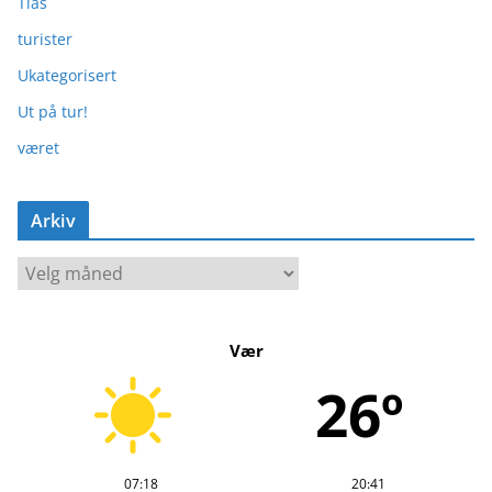
Tias
turister
Ukategorisert
Ut på tur!
været
Arkiv
A
r
k
Vær
i
v
26º
07:18
20:41