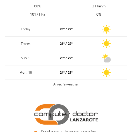
68%
31 km/h
1017 hPa
0%
Today
26º / 22º
Tmrw.
26º / 22º
Sun. 9
25º / 22º
Mon. 10
24º / 21º
Arrecife weather