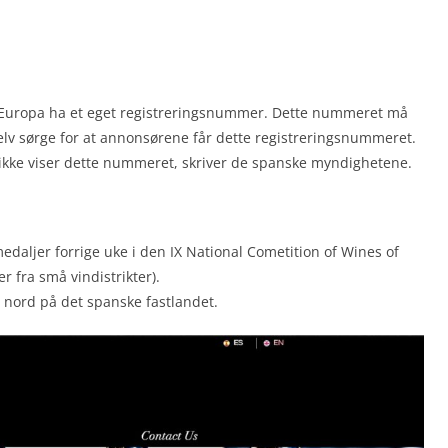
ie i Europa ha et eget registreringsnummer. Dette nummeret må
selv sørge for at annonsørene får dette registreringsnummeret.
ikke viser dette nummeret, skriver de spanske myndighetene.
medaljer forrige uke i den IX National Cometition of Wines of
 fra små vindistrikter).
 nord på det spanske fastlandet.