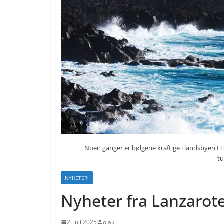
Noen ganger er bølgene kraftige i landsbyen El
t
NYHETER:
Nyheter fra Lanzarote
2. juli 2025
olakj