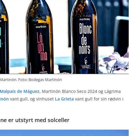
 Martinón. Foto: Bodegas Martinón
Malpaís de Máguez
, Martinón Blanco Seco 2024 og Lágrima
inón
vant gull, og vinhuset
La Grieta
vant gull for sin rødvin i
e er utstyrt med solceller