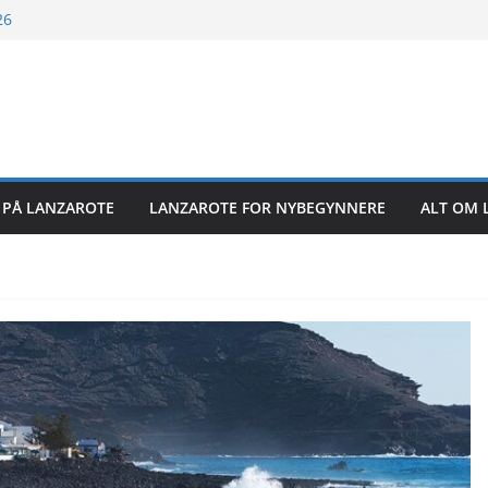
26
26
26
6
R PÅ LANZAROTE
LANZAROTE FOR NYBEGYNNERE
ALT OM 