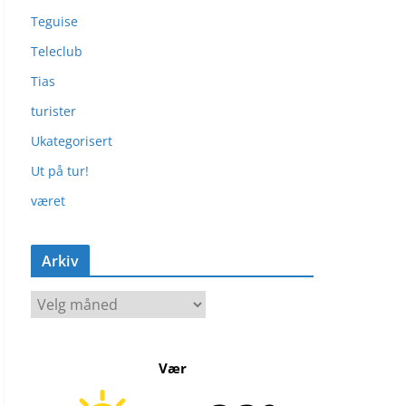
Teguise
Teleclub
Tias
turister
Ukategorisert
Ut på tur!
været
Arkiv
A
r
k
Vær
i
v