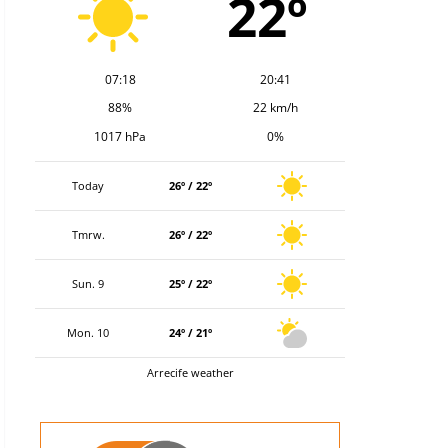
22º
07:18
20:41
88%
22 km/h
1017 hPa
0%
Today
26º / 22º
Tmrw.
26º / 22º
Sun. 9
25º / 22º
Mon. 10
24º / 21º
Arrecife weather