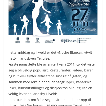
I ettermiddag og i kveld er det «Noche Blanca», «Hvit
natt» i landsbyen Teguise.
Første gang dette ble arrangert var i 2011, og det viste
seg å bli veldig populært. Restauranter, kafeer, barer
og butikker flytter aktivietene sine ut på gaten, og
sammen med lokale band, dansegrupper, kanariske
leker, kunstutstillinger og discjockeys blir Teguise en
veldig levende landsby i kveld!
Publikum bes om å kle seg i hvitt, men det er opp til
dere selv! I fjor besøkte 15 000 personer Teguise på