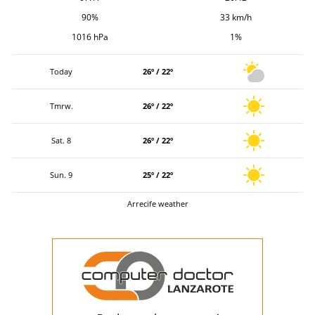
90%
33 km/h
1016 hPa
1%
Today
26º / 22º
Tmrw.
26º / 22º
Sat. 8
26º / 22º
Sun. 9
25º / 22º
Arrecife weather