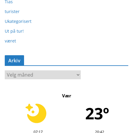
Tias
turister
Ukategorisert
Ut på tur!
været
Arkiv
A
r
k
Vær
i
v
23º
07:17
20:42