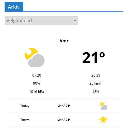
Arkiv
A
r
k
Vær
i
v
21º
07:20
20:39
90%
25 km/h
1016 hPa
12%
Today
24º / 21º
Tmrw.
24º / 21º