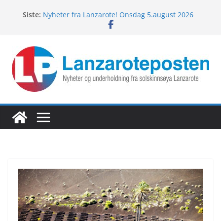
Hopp
Siste:
Nyheter fra Lanzarote! Onsdag 5.august 2026
til
Nyheter fra Lanzarote! Mandag 10.august 2026
innholdet
Lanzarotes enestående fugleliv
Fredagspils fra Lanzarote! 7.august 2026
Nyheter fra Lanzarote! Torsdag 6.august 2026