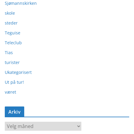
Sjømannskirken
skole
steder
Teguise
Teleclub
Tias
turister
Ukategorisert
Ut på tur!
været
Arkiv
A
r