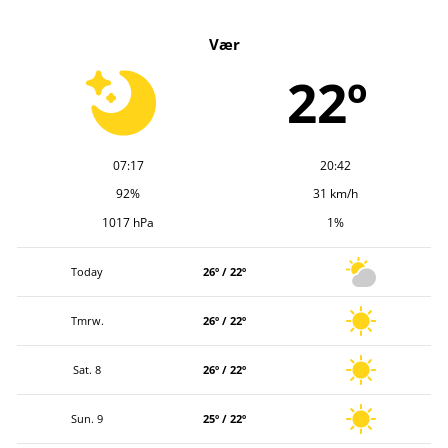
k
Vær
i
v
22º
07:17
20:42
92%
31 km/h
1017 hPa
1%
Today
26º / 22º
Tmrw.
26º / 22º
Sat. 8
26º / 22º
Sun. 9
25º / 22º