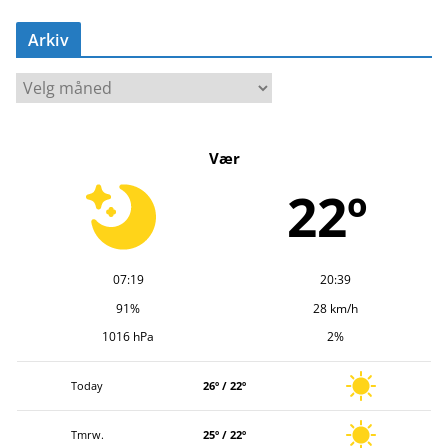
Arkiv
A
r
k
Vær
i
v
22º
07:19
20:39
91%
28 km/h
1016 hPa
2%
Today
26º / 22º
Tmrw.
25º / 22º