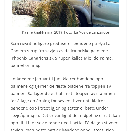
Palme knakk i mai 2019. Foto: La Voz de Lanzarote
Som nevnt tidligere produserer bøndene på øya La
Gomera sirup fra sevjen av de kanariske palmene
(Phoenix Canariensis). Sirupen kalles Miel de Palma,
palmehonning.
I månedene januar til juni klatrer bøndene opp i
palmene og fjerner de fleste bladene fra toppen av
palmen. Så lager de et hull helt i toppen av stammen
for å lage en åpning for sevjen. Hver natt klatrer
bøndene opp i treet igjen og setter ei bøtte under
sevjeåpningen. Det er vanlig at det i løpet av ei natt kan
opp til ti liter sevje renne ned i bøtta. På dagen stivner
sevjen, men neste natt er bøndene oppe i treet igjen,