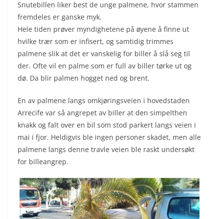
Snutebillen liker best de unge palmene, hvor stammen
fremdeles er ganske myk.
Hele tiden prøver myndighetene på øyene å finne ut
hvilke trær som er infisert, og samtidig trimmes
palmene slik at det er vanskelig for biller å slå seg til
der. Ofte vil en palme som er full av biller tørke ut og
dø. Da blir palmen hogget ned og brent.
En av palmene langs omkjøringsveien i hovedstaden
Arrecife var så angrepet av biller at den simpelthen
knakk og falt over en bil som stod parkert langs veien i
mai i fjor. Heldigvis ble ingen personer skadet, men alle
palmene langs denne travle veien ble raskt undersøkt
for billeangrep.