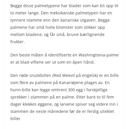
Begge disse palmetypene har blader som kan bli opp til
to meter lange. Den meksikanske palmetypen har en
tynnere stamme enn den kanariske utgaven. Begge
palmene har små hvite blomster som stikker opp
mellom bladene, og får små, brune bærlignende
frukter.
Den beste måten å identifiserte en Washingtonia-palme
er at blad-viftene ser ut som en åpen hånd.
Den røde snutebillen (Red Weevil på engelsk) er en bille
som flere av palmene på Kanariøyene plages av. En
hunn-bille kan legge omtrent 300 egg i forskjellige
sprekker i stammen på en palme. Etter bare to til fem
dager klekkes eggene, og larvene spiser seg videre inn i
stammen de neste månedene før de er ferdig utviklet
biller.