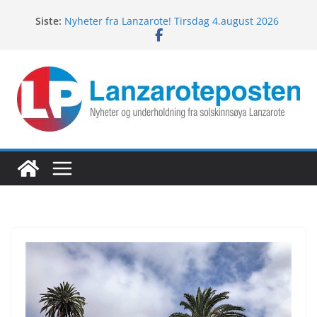
Hopp
Siste:
Nyheter fra Lanzarote! Tirsdag 4.august 2026
til
Lanzarotes enestående fugleliv
innholdet
Fredagspils fra Lanzarote! 7.august 2026
Nyheter fra Lanzarote! Torsdag 6.august 2026
Nyheter fra Lanzarote! Onsdag 5.august 2026