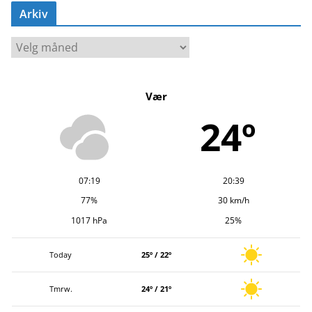
Arkiv
A
r
k
Vær
i
v
24º
07:19
20:39
77%
30 km/h
1017 hPa
25%
Today
25º / 22º
Tmrw.
24º / 21º