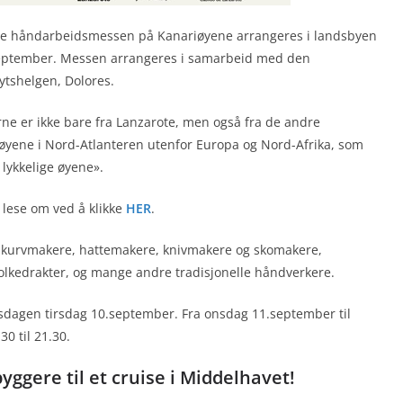
rste håndarbeidsmessen på Kanariøyene arrangeres i landsbyen
.september. Messen arrangeres i samarbeid med den
kytshelgen, Dolores.
lerne er ikke bare fra Lanzarote, men også fra de andre
yene i Nord-Atlanteren utenfor Europa og Nord-Afrika, som
 lykkelige øyene».
 lese om ved å klikke
HER
.
 kurvmakere, hattemakere, knivmakere og skomakere,
olkedrakter, og mange andre tradisjonelle håndverkere.
ngsdagen tirsdag 10.september. Fra onsdag 11.september til
0 til 21.30.
ggere til et cruise i Middelhavet!