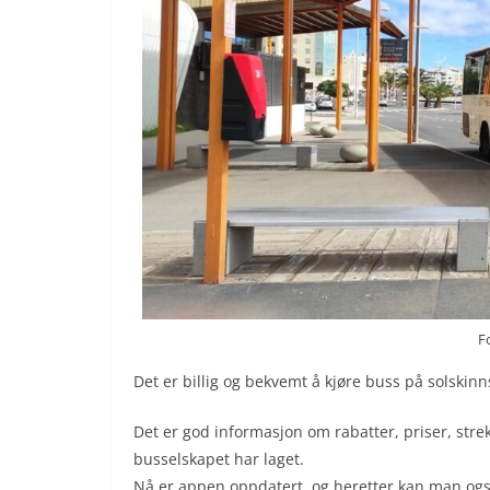
F
Det er billig og bekvemt å kjøre buss på solskin
Det er god informasjon om rabatter, priser, stre
busselskapet har laget.
Nå er appen oppdatert. og heretter kan man ogs