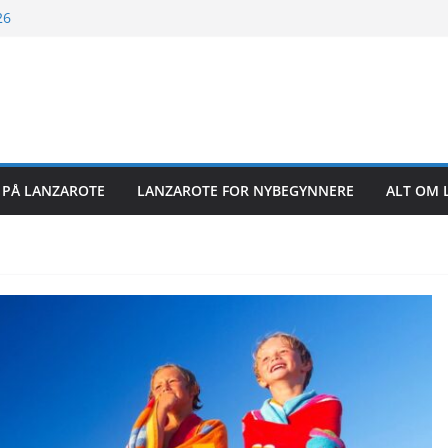
26
26
26
6
R PÅ LANZAROTE
LANZAROTE FOR NYBEGYNNERE
ALT OM 