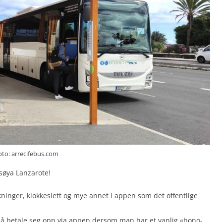
oto: arrecifebus.com
nsøya Lanzarote!
kninger, klokkeslett og mye annet i appen som det offentlige
å betale seg opp via appen dersom man har et vanlig «bono-