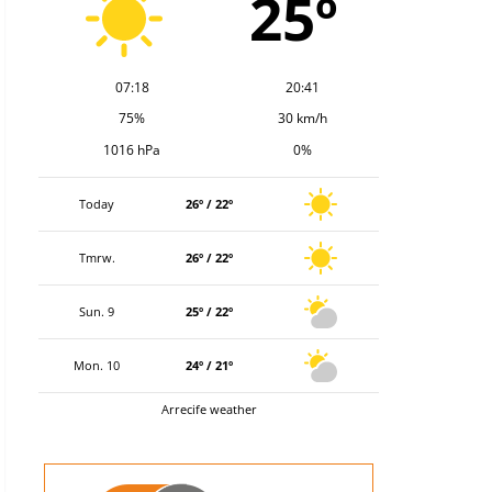
25º
07:18
20:41
75%
30 km/h
1016 hPa
0%
Today
26º / 22º
Tmrw.
26º / 22º
Sun. 9
25º / 22º
Mon. 10
24º / 21º
Arrecife weather