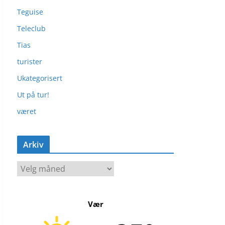
Teguise
Teleclub
Tias
turister
Ukategorisert
Ut på tur!
været
Arkiv
A
r
k
Vær
i
v