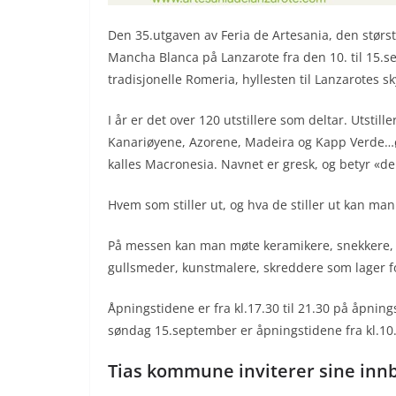
Den 35.utgaven av Feria de Artesania, den stø
Mancha Blanca på Lanzarote fra den 10. til 15
tradisjonelle Romeria, hyllesten til Lanzarotes s
I år er det over 120 utstillere som deltar. Utstil
Kanariøyene, Azorene, Madeira og Kapp Verde…ø
kalles Macronesia. Navnet er gresk, og betyr «de
Hvem som stiller ut, og hva de stiller ut kan man
På messen kan man møte keramikere, snekkere,
gullsmeder, kunstmalere, skreddere som lager f
Åpningstidene er fra kl.17.30 til 21.30 på åpni
søndag 15.september er åpningstidene fra kl.10.3
Tias kommune inviterer sine innby