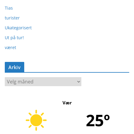
Tias
turister
Ukategorisert
Ut på tur!
været
Arkiv
A
r
k
Vær
i
v
25º