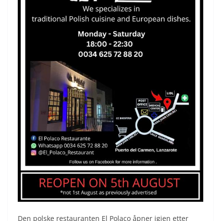
Den polske restauranten El Polaco åpner igjen etter