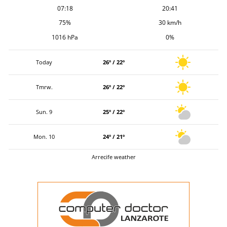
07:18
20:41
75%
30 km/h
1016 hPa
0%
Today
26º / 22º
Tmrw.
26º / 22º
Sun. 9
25º / 22º
Mon. 10
24º / 21º
Arrecife weather