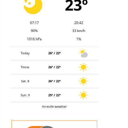
23º
07:17
20:42
90%
33 km/h
1016 hPa
1%
Today
26º / 22º
Tmrw.
26º / 22º
Sat. 8
26º / 22º
Sun. 9
25º / 22º
Arrecife weather