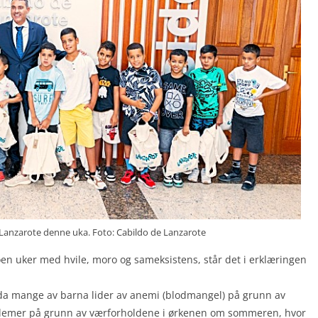
Lanzarote denne uka. Foto: Cabildo de Lanzarote
en uker med hvile, moro og sameksistens, står det i erklæringen
 da mange av barna lider av anemi (blodmangel) på grunn av
blemer på grunn av værforholdene i ørkenen om sommeren, hvor