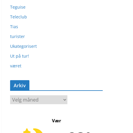
Teguise
Teleclub
Tias
turister
Ukategorisert
Ut på tur!
været
Arkiv
A
r
k
Vær
i
v