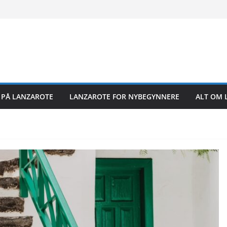
26
26
6
26
R PÅ LANZAROTE
LANZAROTE FOR NYBEGYNNERE
ALT OM 