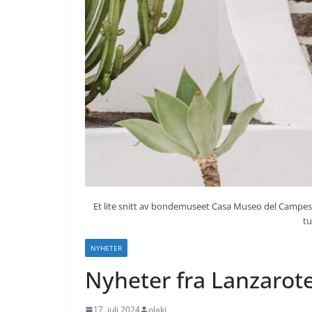
Et lite snitt av bondemuseet Casa Museo del Campesi
t
NYHETER
Nyheter fra Lanzarote
17. juli 2024
olakj