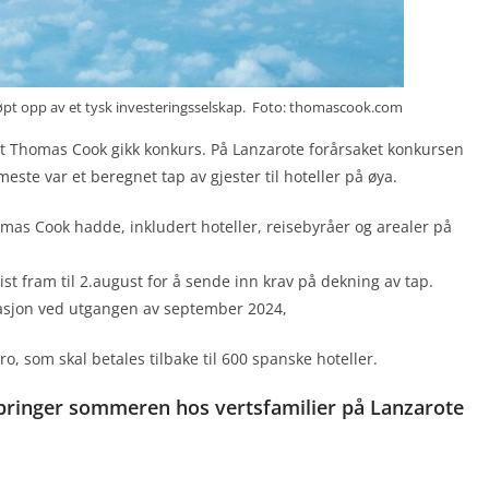
øpt opp av et tysk investeringsselskap. Foto: thomascook.com
pet Thomas Cook gikk konkurs. På Lanzarote forårsaket konkursen
este var et beregnet tap av gjester til hoteller på øya.
mas Cook hadde, inkludert hoteller, reisebyråer og arealer på
ist fram til 2.august for å sende inn krav på dekning av tap.
sasjon ved utgangen av september 2024,
uro, som skal betales tilbake til 600 spanske hoteller.
ilbringer sommeren hos vertsfamilier på Lanzarote