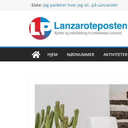
Hopp
Siste:
Jeg parkerer hvor jeg vil…på Lanzarote!
Nyheter fra Lanzarote! Torsdag 6.august 20
til
Nyheter fra Lanzarote! Onsdag 5.august 20
innholdet
Nyheter fra Lanzarote! Tirsdag 4.august 202
Nyheter fra Lanzarote! Mandag 3.august 20
HJEM
NØDNUMMER
AKTIVITETE