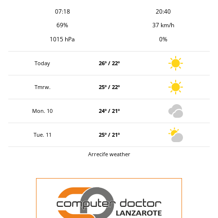
07:18
20:40
69%
37 km/h
1015 hPa
0%
Today
26º / 22º
Tmrw.
25º / 22º
Mon. 10
24º / 21º
Tue. 11
25º / 21º
Arrecife weather