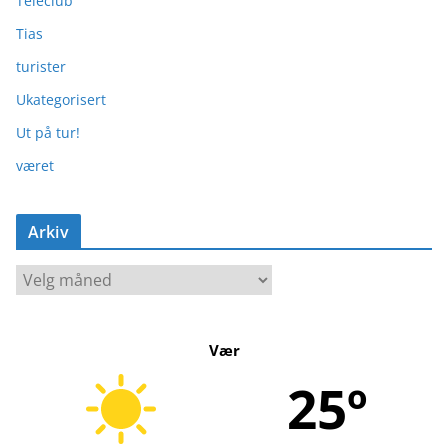
Teleclub
Tias
turister
Ukategorisert
Ut på tur!
været
Arkiv
A
r
k
Vær
i
v
25º