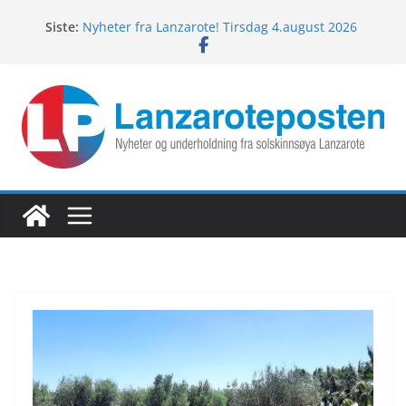
Hopp
Siste:
Nyheter fra Lanzarote! Tirsdag 4.august 2026
til
Lanzarotes enestående fugleliv
innholdet
Fredagspils fra Lanzarote! 7.august 2026
Nyheter fra Lanzarote! Torsdag 6.august 2026
Nyheter fra Lanzarote! Onsdag 5.august 2026