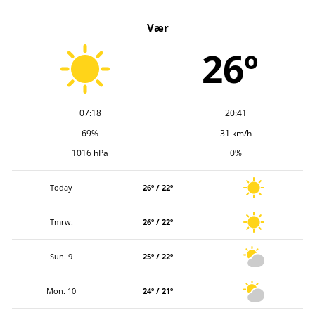
k
Vær
i
v
26º
07:18
20:41
69%
31 km/h
1016 hPa
0%
Today
26º / 22º
Tmrw.
26º / 22º
Sun. 9
25º / 22º
Mon. 10
24º / 21º