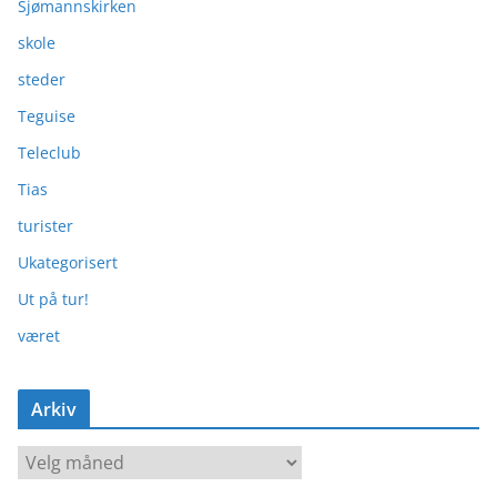
Sjømannskirken
skole
steder
Teguise
Teleclub
Tias
turister
Ukategorisert
Ut på tur!
været
Arkiv
A
r