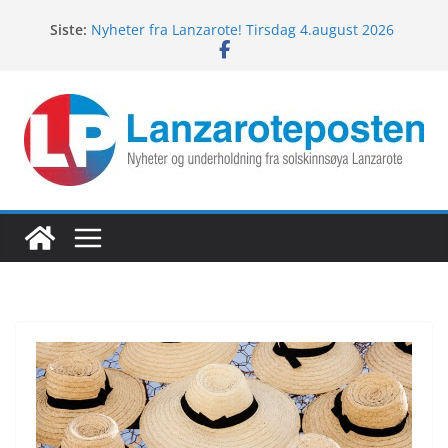
Hopp
Siste:
Nyheter fra Lanzarote! Tirsdag 4.august 2026
til
Lanzarotes enestående fugleliv
innholdet
Fredagspils fra Lanzarote! 7.august 2026
Nyheter fra Lanzarote! Torsdag 6.august 2026
Nyheter fra Lanzarote! Onsdag 5.august 2026