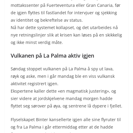
mottakssenter på Fuerteventura eller Gran Canaria, før
de igjen flyttes til fastlandet for intervjuer og sjekking
av identitet og bekreftelse av status.
Nå har dette systemet kollapset, og det utarbeides nå
nye retningslinjer slik at krisen kan løses på en skikkelig
og ikke minst verdig måte.
Vulkanen på La Palma aktiv igjen
Søndag stoppet vulkanen på La Palma å spy ut lava,
røyk og aske, men i går mandag ble en viss vulkansk
aktivitet registrert igjen.
Ekspertene kaller dette «en magmatisk justering», og
sier videre at jordskjelvene mandag morgen hadde
flyttet seg sørover på øya, og sentrene lå dypere i fjellet.
Flyselskapet Binter kansellerte igjen alle sine flyruter til
og fra La Palma i går ettermiddag etter at de hadde