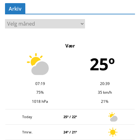
Arkiv
A
r
k
Vær
i
v
25º
07:19
20:39
75%
35 km/h
1018 hPa
21%
Today
25º / 22º
Tmrw.
24º / 21º