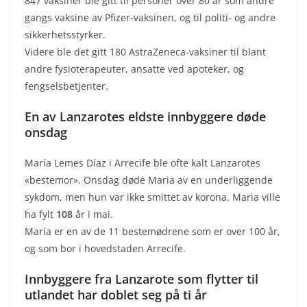
847 vaksiner ble gitt til personer over 80 år som andre
gangs vaksine av Pfizer-vaksinen, og til politi- og andre
sikkerhetsstyrker.
Videre ble det gitt 180 AstraZeneca-vaksiner til blant
andre fysioterapeuter, ansatte ved apoteker, og
fengselsbetjenter.
En av Lanzarotes eldste innbyggere døde
onsdag
María Lemes Díaz i Arrecife ble ofte kalt Lanzarotes
«bestemor». Onsdag døde Maria av en underliggende
sykdom, men hun var ikke smittet av korona. Maria ville
ha fylt
108
år i mai.
Maria er en av de 11 bestemødrene som er over 100 år,
og som bor i hovedstaden Arrecife.
Innbyggere fra Lanzarote som flytter til
utlandet har doblet seg på ti år