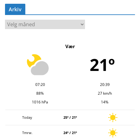
Arkiv
A
r
k
Vær
i
v
21º
07:20
20:39
88%
27 km/h
1016 hPa
14%
Today
25º / 21º
Tmrw.
24º / 21º