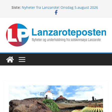
Hopp
Siste:
Nyheter fra Lanzarote! Onsdag 5.august 2026
til
Nyheter fra Lanzarote! Mandag 10.august 2026
innholdet
Lanzarotes enestående fugleliv
Fredagspils fra Lanzarote! 7.august 2026
Nyheter fra Lanzarote! Torsdag 6.august 2026