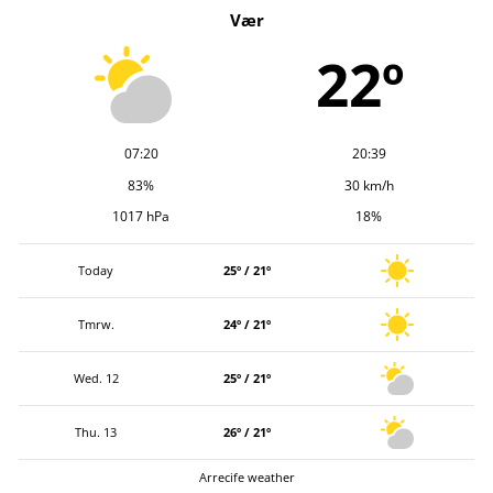
Vær
i
v
22º
07:20
20:39
83%
30 km/h
1017 hPa
18%
Today
25º / 21º
Tmrw.
24º / 21º
Wed. 12
25º / 21º
Thu. 13
26º / 21º
Arrecife weather