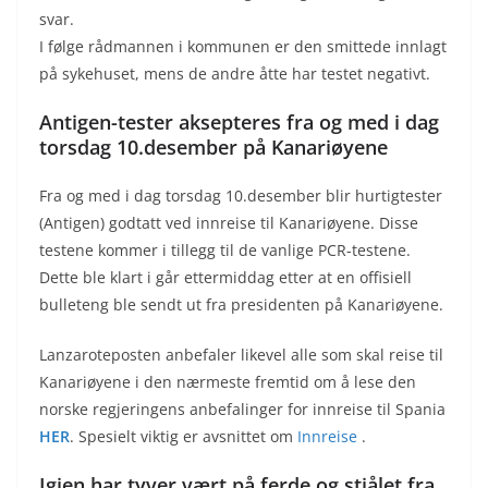
svar.
I følge rådmannen i kommunen er den smittede innlagt
på sykehuset, mens de andre åtte har testet negativt.
Antigen-tester aksepteres fra og med i dag
torsdag 10.desember på Kanariøyene
Fra og med i dag torsdag 10.desember blir hurtigtester
(Antigen) godtatt ved innreise til Kanariøyene. Disse
testene kommer i tillegg til de vanlige PCR-testene.
Dette ble klart i går ettermiddag etter at en offisiell
bulleteng ble sendt ut fra presidenten på Kanariøyene.
Lanzaroteposten anbefaler likevel alle som skal reise til
Kanariøyene i den nærmeste fremtid om å lese den
norske regjeringens anbefalinger for innreise til Spania
HER
. Spesielt viktig er avsnittet om
Innreise
.
Igjen har tyver vært på ferde og stjålet fra