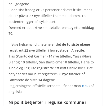
helligdagene.
Siden sist fredag er 23 personer erklært friske, mens
det er påvist 27 nye tilfeller i samme tidsrom. To
pasienter ligger på sykehuset.
Dermed er det aktive smittetallet onsdag ettermiddag
70
.
I følge helsemyndighetene er det
de to siste ukene
registrert 22 nye tilfeller i hovedstaden Arrecife,
Tias (Puerto del Carmen) 14 nye tilfeller, Yaiza (Playa
Blanca) 10 tilfeller, San Bartolomé 10 tilfeller, Haria to,
Tinajo og Teguise registrerte ett nytt tilfelle hver. Det
betyr at det har blitt registrert 60
nye
tilfeller på
Lanzarote de siste 14 dagene.
Regjerningens offisielle koronatall finner man
HER
(på
engelsk).
Ni politibetjenter i Teguise kommune i