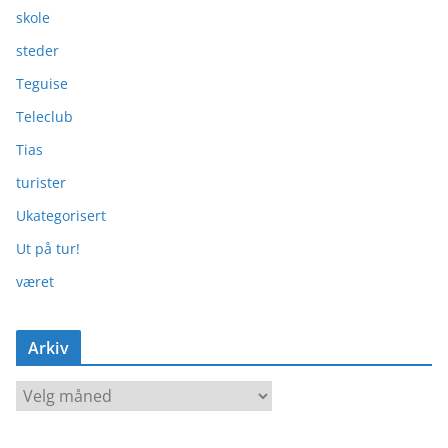
skole
steder
Teguise
Teleclub
Tias
turister
Ukategorisert
Ut på tur!
været
Arkiv
A
r
k